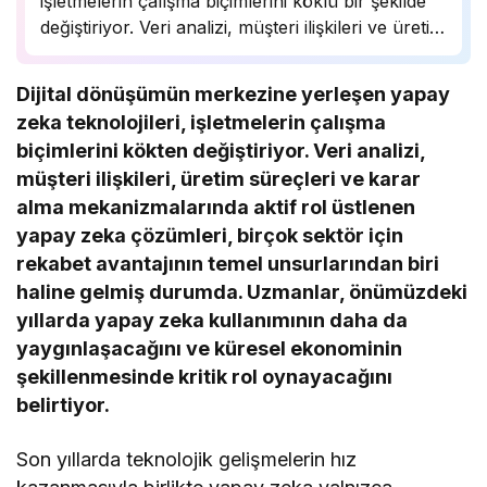
işletmelerin çalışma biçimlerini köklü bir şekilde
değiştiriyor. Veri analizi, müşteri ilişkileri ve üretim
süreçlerinde önemli bir rol oynayan yapay zeka,
birçok sektörde rekabet avantajı sağlıyor.
Dijital dönüşümün merkezine yerleşen yapay
Uzmanlar, bu teknolojinin önümüzdeki yıllarda
zeka teknolojileri, işletmelerin çalışma
daha da yaygınlaşarak…
biçimlerini kökten değiştiriyor. Veri analizi,
müşteri ilişkileri, üretim süreçleri ve karar
alma mekanizmalarında aktif rol üstlenen
yapay zeka çözümleri, birçok sektör için
rekabet avantajının temel unsurlarından biri
haline gelmiş durumda. Uzmanlar, önümüzdeki
yıllarda yapay zeka kullanımının daha da
yaygınlaşacağını ve küresel ekonominin
şekillenmesinde kritik rol oynayacağını
belirtiyor.
Son yıllarda teknolojik gelişmelerin hız