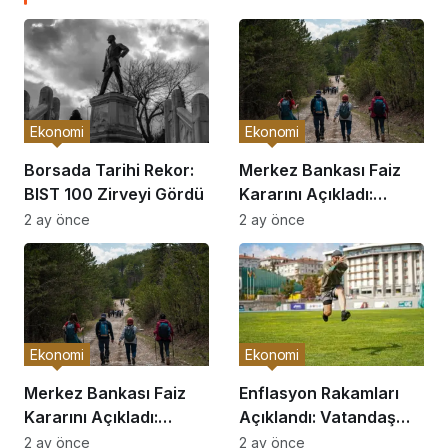
Ekonomi
Ekonomi
Borsada Tarihi Rekor:
Merkez Bankası Faiz
BIST 100 Zirveyi Gördü
Kararını Açıkladı:
Piyasalar Hareketlendi
2 ay önce
2 ay önce
Ekonomi
Ekonomi
Merkez Bankası Faiz
Enflasyon Rakamları
Kararını Açıkladı:
Açıklandı: Vatandaş
Piyasalar Hareketlendi
Nasıl Etkilenecek?
2 ay önce
2 ay önce