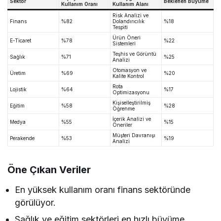
Sektör
Beklenen Büyüme
Kullanım Oranı
Kullanım Alanı
Risk Analizi ve
Finans
%82
Dolandırıcılık
%18
Tespiti
Ürün Öneri
E-Ticaret
%78
%22
Sistemleri
Teşhis ve Görüntü
Sağlık
%71
%25
Analizi
Otomasyon ve
Üretim
%69
%20
Kalite Kontrol
Rota
Lojistik
%64
%17
Optimizasyonu
Kişiselleştirilmiş
Eğitim
%58
%28
Öğrenme
İçerik Analizi ve
Medya
%55
%15
Öneriler
Müşteri Davranışı
Perakende
%53
%19
Analizi
Öne Çıkan Veriler
En yüksek kullanım oranı finans sektöründe
görülüyor.
Sağlık ve eğitim sektörleri en hızlı büyüme