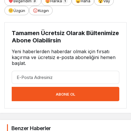
Beğendim
Harika
Haha
Vay
3
1
Üzgün
Kızgın
Tamamen Ücretsiz Olarak Bültenimize
Abone Olabilirsin
Yeni haberlerden haberdar olmak için fırsatı
kaçırma ve ücretsiz e-posta aboneliğini hemen
başlat.
ABONE OL
Benzer Haberler