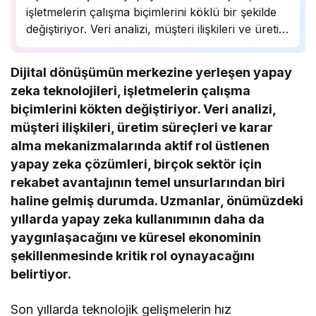
işletmelerin çalışma biçimlerini köklü bir şekilde
değiştiriyor. Veri analizi, müşteri ilişkileri ve üretim
süreçlerinde önemli bir rol oynayan yapay zeka,
birçok sektörde rekabet avantajı sağlıyor.
Dijital dönüşümün merkezine yerleşen yapay
Uzmanlar, bu teknolojinin önümüzdeki yıllarda
zeka teknolojileri, işletmelerin çalışma
daha da yaygınlaşarak…
biçimlerini kökten değiştiriyor. Veri analizi,
müşteri ilişkileri, üretim süreçleri ve karar
alma mekanizmalarında aktif rol üstlenen
yapay zeka çözümleri, birçok sektör için
rekabet avantajının temel unsurlarından biri
haline gelmiş durumda. Uzmanlar, önümüzdeki
yıllarda yapay zeka kullanımının daha da
yaygınlaşacağını ve küresel ekonominin
şekillenmesinde kritik rol oynayacağını
belirtiyor.
Son yıllarda teknolojik gelişmelerin hız