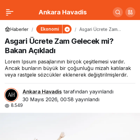
Merkez Bankası Faiz
0
Paylaş
Ankara Havadis
Kararını Açıkladı:
Ekonomi
Haberler
Asgari Ücrete Zam
Gelecek mi? Bakan
Asgari Ücrete Zam Gelecek mi?
Açıkladı
Piyasalar Hareketlendi
Bakan Açıkladı
Lorem Ipsum pasajlarının birçok çeşitlemesi vardır.
Ancak bunların büyük bir çoğunluğu mizah katılarak
veya rastgele sözcükler eklenerek değiştirilmişlerdir.
Ankara Havadis
tarafından yayınlandı
30 Mayıs 2026, 00:58
yayınlandı
8.549