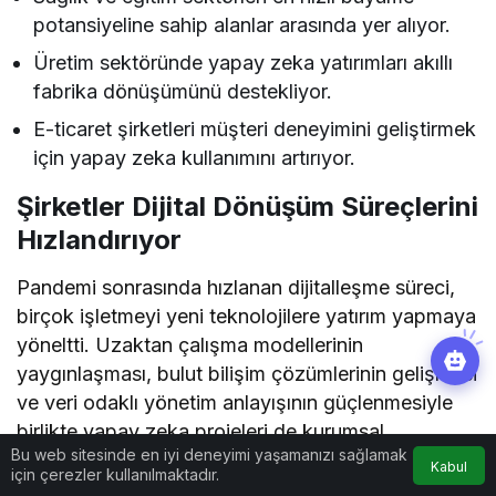
potansiyeline sahip alanlar arasında yer alıyor.
Üretim sektöründe yapay zeka yatırımları akıllı
fabrika dönüşümünü destekliyor.
E-ticaret şirketleri müşteri deneyimini geliştirmek
için yapay zeka kullanımını artırıyor.
Şirketler Dijital Dönüşüm Süreçlerini
Hızlandırıyor
Pandemi sonrasında hızlanan dijitalleşme süreci,
birçok işletmeyi yeni teknolojilere yatırım yapmaya
yöneltti. Uzaktan çalışma modellerinin
yaygınlaşması, bulut bilişim çözümlerinin gelişmesi
ve veri odaklı yönetim anlayışının güçlenmesiyle
birlikte yapay zeka projeleri de kurumsal
Bu web sitesinde en iyi deneyimi yaşamanızı sağlamak
stratejilerin önemli bir parçası haline geldi.
Kabul
için çerezler kullanılmaktadır.