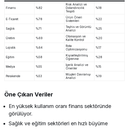
Risk Analizi ve
Finans
%82
Dolandırıcılık
%18
Tespiti
Ürün Öneri
E-Ticaret
%78
%22
Sistemleri
Teşhis ve Görüntü
Sağlık
%71
%25
Analizi
Otomasyon ve
Üretim
%69
%20
Kalite Kontrol
Rota
Lojistik
%64
%17
Optimizasyonu
Kişiselleştirilmiş
Eğitim
%58
%28
Öğrenme
İçerik Analizi ve
Medya
%55
%15
Öneriler
Müşteri Davranışı
Perakende
%53
%19
Analizi
Öne Çıkan Veriler
En yüksek kullanım oranı finans sektöründe
görülüyor.
Sağlık ve eğitim sektörleri en hızlı büyüme