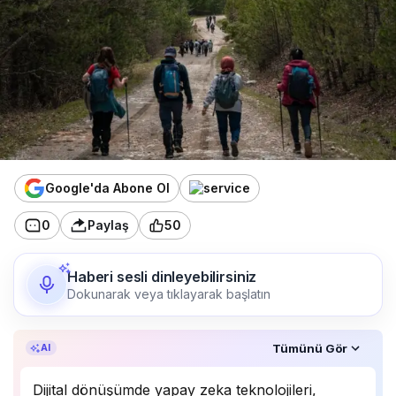
Google'da Abone Ol
0
Paylaş
50
Haberi sesli dinleyebilirsiniz
Dokunarak veya tıklayarak başlatın
Özet, KAI’ın yapay zekâ desteğiyle oluşturuldu.
Tümünü Gör
AI
Dijital dönüşümde yapay zeka teknolojileri,