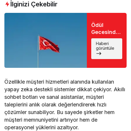
İlginizi Çekebilir
Ödül
Gecesinde
Büyük Şok:
Haberi
Favori İsim
görüntüle
Eli Boş
Döndü
Özellikle müşteri hizmetleri alanında kullanılan
yapay zeka destekli sistemler dikkat çekiyor. Akıllı
sohbet botları ve sanal asistanlar, müşteri
taleplerini anlık olarak değerlendirerek hızlı
çözümler sunabiliyor. Bu sayede şirketler hem
müşteri memnuniyetini artırıyor hem de
operasyonel yüklerini azaltıyor.