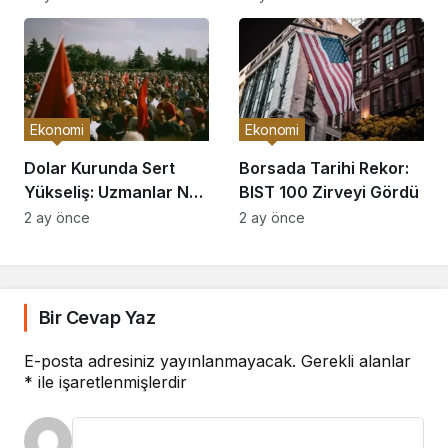
Ekonomi
Ekonomi
Dolar Kurunda Sert
Borsada Tarihi Rekor:
Yükseliş: Uzmanlar Ne
BIST 100 Zirveyi Gördü
Diyor?
2 ay önce
2 ay önce
Bir Cevap Yaz
E-posta adresiniz yayınlanmayacak.
Gerekli alanlar
*
ile işaretlenmişlerdir