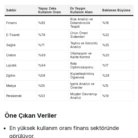
Yapay Zeka
En Yaygın
Sektör
Beklenen Büyüme
Kullanım Oranı
Kullanım Alanı
Risk Analizi ve
Finans
%82
Dolandırıcılık
%18
Tespiti
Ürün Öneri
E-Ticaret
%78
%22
Sistemleri
Teşhis ve Görüntü
Sağlık
%71
%25
Analizi
Otomasyon ve
Üretim
%69
%20
Kalite Kontrol
Rota
Lojistik
%64
%17
Optimizasyonu
Kişiselleştirilmiş
Eğitim
%58
%28
Öğrenme
İçerik Analizi ve
Medya
%55
%15
Öneriler
Müşteri Davranışı
Perakende
%53
%19
Analizi
Öne Çıkan Veriler
En yüksek kullanım oranı finans sektöründe
görülüyor.