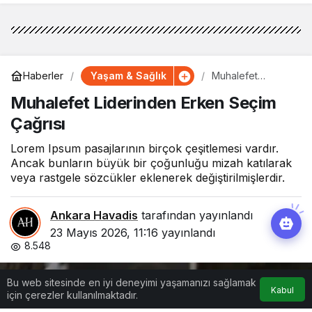
Yaşam & Sağlık
Haberler
Muhalefet
Liderinden Erken
Muhalefet Liderinden Erken Seçim
Seçim Çağrısı
Çağrısı
Lorem Ipsum pasajlarının birçok çeşitlemesi vardır.
Ancak bunların büyük bir çoğunluğu mizah katılarak
veya rastgele sözcükler eklenerek değiştirilmişlerdir.
Ankara Havadis
tarafından yayınlandı
23 Mayıs 2026, 11:16
yayınlandı
8.548
Bu web sitesinde en iyi deneyimi yaşamanızı sağlamak
Kabul
için çerezler kullanılmaktadır.