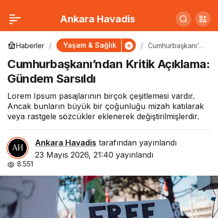
Muhalefet Liderinden
0
Paylaş
Ankara Havadis
Erken Seçim Çağrısı
Yaşam & Sağlık
Haberler
Cumhurbaşkanı’n
dan Kritik
Cumhurbaşkanı’ndan Kritik Açıklama:
Açıklama:
Gündem Sarsıldı
Gündem Sarsıldı
Lorem Ipsum pasajlarının birçok çeşitlemesi vardır.
Ancak bunların büyük bir çoğunluğu mizah katılarak
veya rastgele sözcükler eklenerek değiştirilmişlerdir.
Ankara Havadis
tarafından yayınlandı
23 Mayıs 2026, 21:40
yayınlandı
8.551