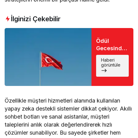
İlginizi Çekebilir
Ödül
Gecesinde
Büyük Şok:
Haberi
Favori İsim
görüntüle
Eli Boş
Döndü
Özellikle müşteri hizmetleri alanında kullanılan
yapay zeka destekli sistemler dikkat çekiyor. Akıllı
sohbet botları ve sanal asistanlar, müşteri
taleplerini anlık olarak değerlendirerek hızlı
çözümler sunabiliyor. Bu sayede şirketler hem