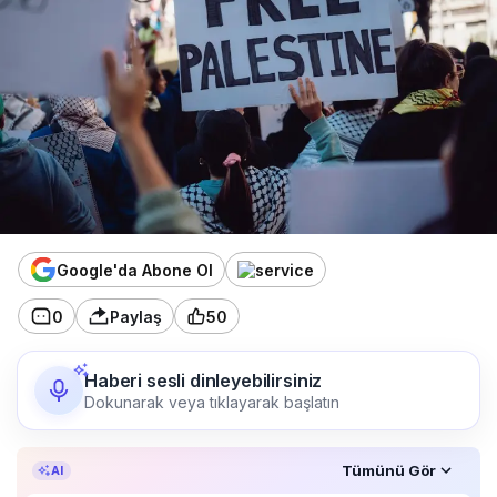
Google'da Abone Ol
0
Paylaş
50
Haberi sesli dinleyebilirsiniz
Dokunarak veya tıklayarak başlatın
Özet, KAI’ın yapay zekâ desteğiyle oluşturuldu.
Tümünü Gör
AI