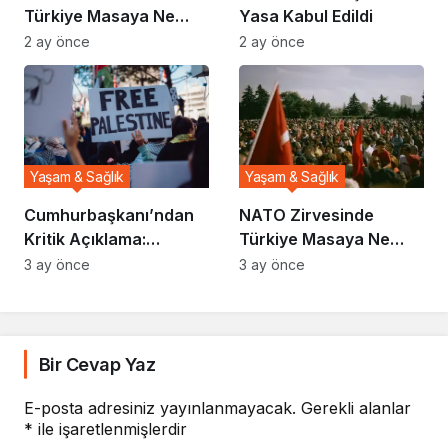
Türkiye Masaya Ne
Yasa Kabul Edildi
Taşıdı?
2 ay önce
2 ay önce
Yaşam & Sağlık
Yaşam & Sağlık
Cumhurbaşkanı’ndan
NATO Zirvesinde
Kritik Açıklama:
Türkiye Masaya Ne
Gündem Sarsıldı
Taşıdı?
3 ay önce
3 ay önce
Bir Cevap Yaz
E-posta adresiniz yayınlanmayacak.
Gerekli alanlar
*
ile işaretlenmişlerdir