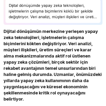
Dijital dönüşümde yapay zeka teknolojileri,
işletmelerin çalışma biçimlerini köklü bir şekilde
değiştiriyor. Veri analizi, müşteri ilişkileri ve üretim
süreçlerinde önemli bir rol oynayan yapay zeka,
birçok sektörde rekabet avantajı sağlıyor.
Dijital dönüşümün merkezine yerleşen yapay
Uzmanlar, bu teknolojinin önümüzdeki yıllarda
zeka teknolojileri, işletmelerin çalışma
daha da yaygınlaşarak…
biçimlerini kökten değiştiriyor. Veri analizi,
müşteri ilişkileri, üretim süreçleri ve karar
alma mekanizmalarında aktif rol üstlenen
yapay zeka çözümleri, birçok sektör için
rekabet avantajının temel unsurlarından biri
haline gelmiş durumda. Uzmanlar, önümüzdeki
yıllarda yapay zeka kullanımının daha da
yaygınlaşacağını ve küresel ekonominin
şekillenmesinde kritik rol oynayacağını
belirtiyor.