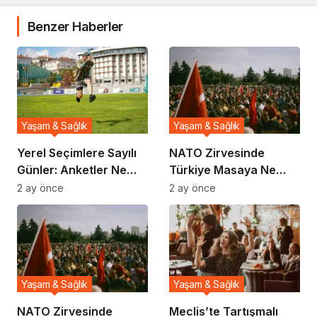
Benzer Haberler
Yaşam & Sağlık
Yaşam & Sağlık
Yerel Seçimlere Sayılı
NATO Zirvesinde
Günler: Anketler Ne
Türkiye Masaya Ne
Gösteriyor?
Taşıdı?
2 ay önce
2 ay önce
Yaşam & Sağlık
Yaşam & Sağlık
NATO Zirvesinde
Meclis’te Tartışmalı