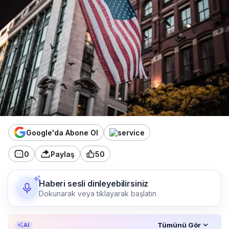
Google'da Abone Ol
0
Paylaş
50
Haberi sesli dinleyebilirsiniz
Dokunarak veya tıklayarak başlatın
Özet, KAI’ın yapay zekâ desteğiyle oluşturuldu.
Tümünü Gör
AI