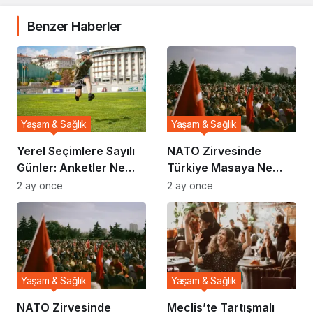
Benzer Haberler
Yaşam & Sağlık
Yaşam & Sağlık
Yerel Seçimlere Sayılı
NATO Zirvesinde
Günler: Anketler Ne
Türkiye Masaya Ne
Gösteriyor?
Taşıdı?
2 ay önce
2 ay önce
Yaşam & Sağlık
Yaşam & Sağlık
NATO Zirvesinde
Meclis’te Tartışmalı