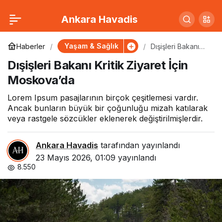
Hükümet Yeni Ekonomi
0
Paylaş
Ankara Havadis
Paketini Açıkladı
Yaşam & Sağlık
Haberler
Dışişleri Bakanı
Kritik Ziyaret İçin
Dışişleri Bakanı Kritik Ziyaret İçin
Moskova’da
Moskova’da
Lorem Ipsum pasajlarının birçok çeşitlemesi vardır.
Ancak bunların büyük bir çoğunluğu mizah katılarak
veya rastgele sözcükler eklenerek değiştirilmişlerdir.
Ankara Havadis
tarafından yayınlandı
23 Mayıs 2026, 01:09
yayınlandı
8.550