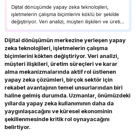
Dijital dönüşümde yapay zeka teknolojileri,
işletmelerin çalışma biçimlerini köklü bir şekilde
değiştiriyor. Veri analizi, müşteri ilişkileri ve üretim
süreçlerinde önemli bir rol oynayan yapay zeka,
birçok sektörde rekabet avantajı sağlıyor.
Dijital dönüşümün merkezine yerleşen yapay
Uzmanlar, bu teknolojinin önümüzdeki yıllarda
zeka teknolojileri, işletmelerin çalışma
daha da yaygınlaşarak…
biçimlerini kökten değiştiriyor. Veri analizi,
müşteri ilişkileri, üretim süreçleri ve karar
alma mekanizmalarında aktif rol üstlenen
yapay zeka çözümleri, birçok sektör için
rekabet avantajının temel unsurlarından biri
haline gelmiş durumda. Uzmanlar, önümüzdeki
yıllarda yapay zeka kullanımının daha da
yaygınlaşacağını ve küresel ekonominin
şekillenmesinde kritik rol oynayacağını
belirtiyor.