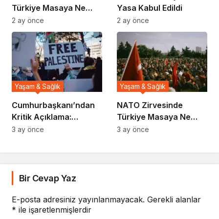
Türkiye Masaya Ne
Yasa Kabul Edildi
Taşıdı?
2 ay önce
2 ay önce
Yaşam & Sağlık
Yaşam & Sağlık
Cumhurbaşkanı’ndan
NATO Zirvesinde
Kritik Açıklama:
Türkiye Masaya Ne
Gündem Sarsıldı
Taşıdı?
3 ay önce
3 ay önce
Bir Cevap Yaz
E-posta adresiniz yayınlanmayacak.
Gerekli alanlar
*
ile işaretlenmişlerdir