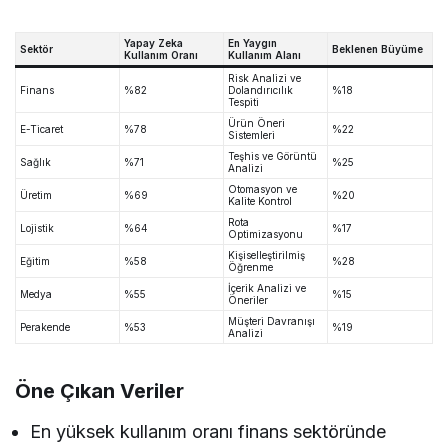
Yapay Zeka
En Yaygın
Sektör
Beklenen Büyüme
Kullanım Oranı
Kullanım Alanı
Risk Analizi ve
Finans
%82
Dolandırıcılık
%18
Tespiti
Ürün Öneri
E-Ticaret
%78
%22
Sistemleri
Teşhis ve Görüntü
Sağlık
%71
%25
Analizi
Otomasyon ve
Üretim
%69
%20
Kalite Kontrol
Rota
Lojistik
%64
%17
Optimizasyonu
Kişiselleştirilmiş
Eğitim
%58
%28
Öğrenme
İçerik Analizi ve
Medya
%55
%15
Öneriler
Müşteri Davranışı
Perakende
%53
%19
Analizi
Öne Çıkan Veriler
En yüksek kullanım oranı finans sektöründe