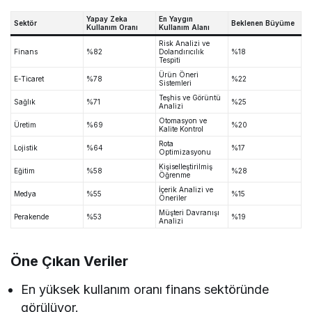
Yapay Zeka
En Yaygın
Sektör
Beklenen Büyüme
Kullanım Oranı
Kullanım Alanı
Risk Analizi ve
Finans
%82
Dolandırıcılık
%18
Tespiti
Ürün Öneri
E-Ticaret
%78
%22
Sistemleri
Teşhis ve Görüntü
Sağlık
%71
%25
Analizi
Otomasyon ve
Üretim
%69
%20
Kalite Kontrol
Rota
Lojistik
%64
%17
Optimizasyonu
Kişiselleştirilmiş
Eğitim
%58
%28
Öğrenme
İçerik Analizi ve
Medya
%55
%15
Öneriler
Müşteri Davranışı
Perakende
%53
%19
Analizi
Öne Çıkan Veriler
En yüksek kullanım oranı finans sektöründe
görülüyor.