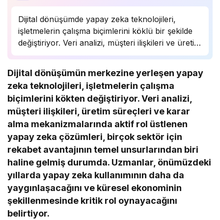
Dijital dönüşümde yapay zeka teknolojileri,
işletmelerin çalışma biçimlerini köklü bir şekilde
değiştiriyor. Veri analizi, müşteri ilişkileri ve üretim
süreçlerinde önemli bir rol oynayan yapay zeka,
birçok sektörde rekabet avantajı sağlıyor.
Dijital dönüşümün merkezine yerleşen yapay
Uzmanlar, bu teknolojinin önümüzdeki yıllarda
zeka teknolojileri, işletmelerin çalışma
daha da yaygınlaşarak…
biçimlerini kökten değiştiriyor. Veri analizi,
müşteri ilişkileri, üretim süreçleri ve karar
alma mekanizmalarında aktif rol üstlenen
yapay zeka çözümleri, birçok sektör için
rekabet avantajının temel unsurlarından biri
haline gelmiş durumda. Uzmanlar, önümüzdeki
yıllarda yapay zeka kullanımının daha da
yaygınlaşacağını ve küresel ekonominin
şekillenmesinde kritik rol oynayacağını
belirtiyor.