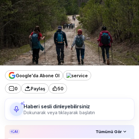
Google'da Abone Ol
0
Paylaş
50
Haberi sesli dinleyebilirsiniz
Dokunarak veya tıklayarak başlatın
Özet, KAI’ın yapay zekâ desteğiyle oluşturuldu.
Tümünü Gör
AI