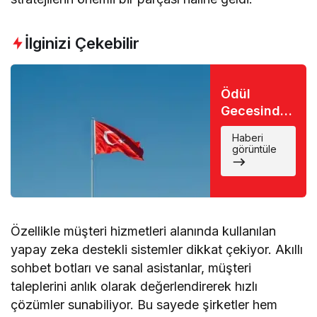
İlginizi Çekebilir
Ödül
Gecesinde
Büyük Şok:
Haberi
Favori İsim
görüntüle
Eli Boş
Döndü
Özellikle müşteri hizmetleri alanında kullanılan
yapay zeka destekli sistemler dikkat çekiyor. Akıllı
sohbet botları ve sanal asistanlar, müşteri
taleplerini anlık olarak değerlendirerek hızlı
çözümler sunabiliyor. Bu sayede şirketler hem