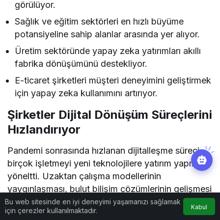
görülüyor.
Sağlık ve eğitim sektörleri en hızlı büyüme
potansiyeline sahip alanlar arasında yer alıyor.
Üretim sektöründe yapay zeka yatırımları akıllı
fabrika dönüşümünü destekliyor.
E-ticaret şirketleri müşteri deneyimini geliştirmek
için yapay zeka kullanımını artırıyor.
Şirketler Dijital Dönüşüm Süreçlerini
Hızlandırıyor
Pandemi sonrasında hızlanan dijitalleşme süreci,
birçok işletmeyi yeni teknolojilere yatırım yapmaya
yöneltti. Uzaktan çalışma modellerinin
yaygınlaşması, bulut bilişim çözümlerinin gelişmesi
ve veri odaklı yönetim anlayışının güçlenmesiyle
Bu web sitesinde en iyi deneyimi yaşamanızı sağlamak
Kabul
için çerezler kullanılmaktadır.
birlikte yapay zeka projeleri de kurumsal