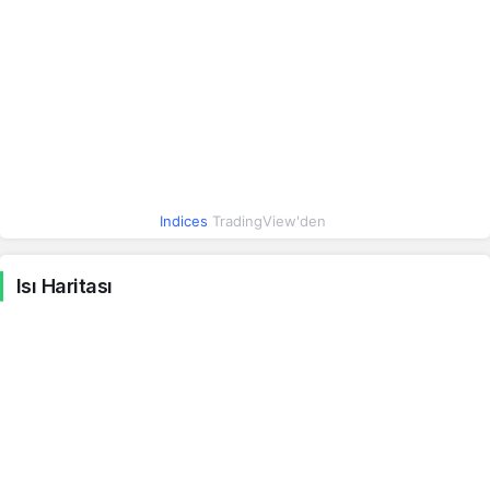
Irak Dinarı
0.04
0.04
-0.09%
İsrail Şekeli
15.64
15.65
0.23%
Hindistan Rupisi
0.50
0.50
0.06%
Indices
TradingView'den
Meksika Pesosu
2.75
2.75
0.23%
Isı Haritası
Macar Forinti
0.15
0.15
0.12%
Yeni Zelanda Doları
27.92
27.93
0.09%
Brezilya Reali
9.34
9.35
0.01%
Endonezya Rupiahı
0.00
0.00