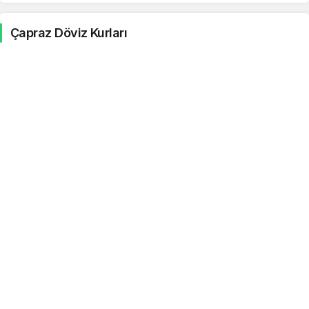
Konvertibl Mark
27.98
27.99
-1.42%
Çapraz Döviz Kurları
Şili Pesosu
0.05
0.05
0.08%
Kolombiya Pesosu
0.01
0.01
-0.02%
Kostarika Kolonu
0.10
0.10
0.06%
Cezayir Dinarı
0.36
0.36
0.07%
Mısır Lirası
0.94
0.94
-0.35%
Hong Kong Doları
6.06
6.07
0.05%
İzlanda Kronu
0.39
0.39
0.07%