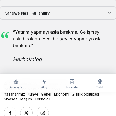
Kanews Nasıl Kullanılır?
“Yatırım yapmayı asla bırakma. Gelişmeyi
asla bırakma. Yeni bir şeyler yapmayı asla
bırakma.”
Herbokolog
© Telif Hakkı 2026, Tüm Hakları Saklıdır
Anasayfa
Akış
Eczaneler
Trafik
Yazılım:
Arge Network Solutions
Yazarlarımız
Künye
Genel
Ekonomi
Gizlilik politikası
Siyaset
İletişim
Teknoloji