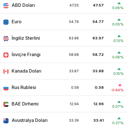
ABD Doları
47.55
47.57
0.06%
Euro
54.76
54.77
0.05%
İngiliz Sterlini
63.96
63.97
0.13%
İsviçre Frangı
58.68
58.72
0.06%
Kanada Doları
33.87
33.88
0.10%
Rus Rublesi
0.58
0.58
-0.64%
BAE Dirhemi
12.94
12.96
0.07%
Avustralya Doları
33.39
33.41
0.37%