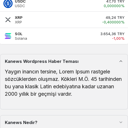
USDC
47,70 TRY
USDC
0,000000%
VND
0.00
0.00
-0.01%
XRP
49,24 TRY
XRP
-0,400000%
BIST 100
13535.56
13535.56
0.93%
SOL
3.654,36 TRY
Solana
-1,00%
Brent Petrol
85.58
85.58
2.16%
Euro/Dolar
1.1507
1.1508
Kanews Wordpress Haber Teması
-0.01%
Yaygın inancın tersine, Lorem Ipsum rastgele
sözcüklerden oluşmaz. Kökleri M.Ö. 45 tarihinden
bu yana klasik Latin edebiyatına kadar uzanan
2000 yıllık bir geçmişi vardır.
Kanews Nedir?