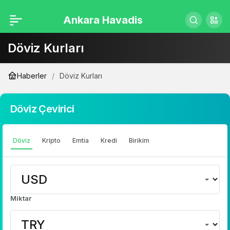
Ankara Havadis
Döviz Kurları
Haberler
Döviz Kurları
Döviz Çevirici
Döviz
Kripto
Emtia
Kredi
Birikim
Miktar