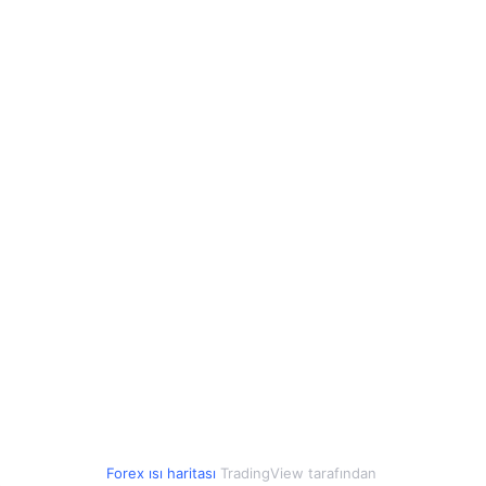
-0.24%
Çek Kronu
2.26
2.26
0.06%
Polonya Zlotisi
12.69
12.70
0.05%
Romen Leyi
10.42
10.44
0.04%
Çin Yuanı
7.04
7.04
0.12%
Arjantin Pesosu
0.03
0.03
0.07%
Arnavut Leki
0.59
0.59
0.16%
Azerbaycan Manatı
27.97
27.98
0.06%
Forex ısı haritası
TradingView tarafından