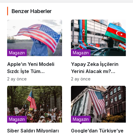
Benzer Haberler
Magazin
Magazin
Apple’ın Yeni Modeli
Yapay Zeka İşçilerin
Sızdı: İşte Tüm
Yerini Alacak mı?
Özellikler
Rapor Yayımlandı
2 ay önce
2 ay önce
Magazin
Magazin
Siber Saldırı Milyonları
Google’dan Türkiye’ye