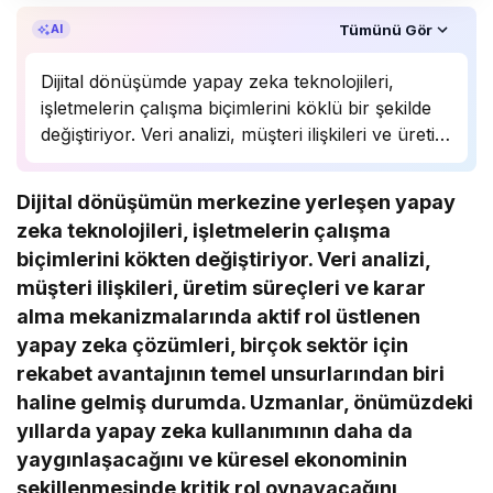
Özet, KAI’ın yapay zekâ desteğiyle oluşturuldu.
Tümünü Gör
AI
Dijital dönüşümde yapay zeka teknolojileri,
işletmelerin çalışma biçimlerini köklü bir şekilde
değiştiriyor. Veri analizi, müşteri ilişkileri ve üretim
süreçlerinde önemli bir rol oynayan yapay zeka,
birçok sektörde rekabet avantajı sağlıyor.
Dijital dönüşümün merkezine yerleşen yapay
Uzmanlar, bu teknolojinin önümüzdeki yıllarda
zeka teknolojileri, işletmelerin çalışma
daha da yaygınlaşarak…
biçimlerini kökten değiştiriyor. Veri analizi,
müşteri ilişkileri, üretim süreçleri ve karar
alma mekanizmalarında aktif rol üstlenen
yapay zeka çözümleri, birçok sektör için
rekabet avantajının temel unsurlarından biri
haline gelmiş durumda. Uzmanlar, önümüzdeki
yıllarda yapay zeka kullanımının daha da
yaygınlaşacağını ve küresel ekonominin
şekillenmesinde kritik rol oynayacağını