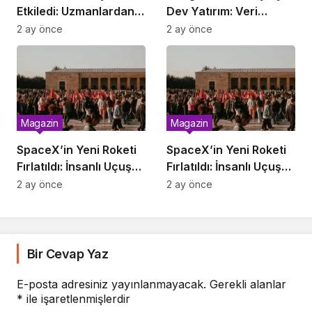
Etkiledi: Uzmanlardan
Dev Yatırım: Veri
Uyarı
Merkezi Geliyor
2 ay önce
2 ay önce
Magazin
Magazin
SpaceX’in Yeni Roketi
SpaceX’in Yeni Roketi
Fırlatıldı: İnsanlı Uçuş
Fırlatıldı: İnsanlı Uçuş
Ne Zaman?
Ne Zaman?
2 ay önce
2 ay önce
Bir Cevap Yaz
E-posta adresiniz yayınlanmayacak.
Gerekli alanlar
*
ile işaretlenmişlerdir