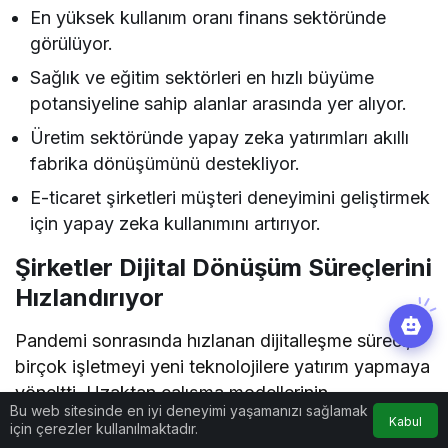
En yüksek kullanım oranı finans sektöründe
görülüyor.
Sağlık ve eğitim sektörleri en hızlı büyüme
potansiyeline sahip alanlar arasında yer alıyor.
Üretim sektöründe yapay zeka yatırımları akıllı
fabrika dönüşümünü destekliyor.
E-ticaret şirketleri müşteri deneyimini geliştirmek
için yapay zeka kullanımını artırıyor.
Şirketler Dijital Dönüşüm Süreçlerini
Hızlandırıyor
Pandemi sonrasında hızlanan dijitalleşme süreci,
birçok işletmeyi yeni teknolojilere yatırım yapmaya
yöneltti. Uzaktan çalışma modellerinin
Bu web sitesinde en iyi deneyimi yaşamanızı sağlamak
yaygınlaşması, bulut bilişim çözümlerinin gelişmesi
Kabul
için çerezler kullanılmaktadır.
ve veri odaklı yönetim anlayışının güçlenmesiyle