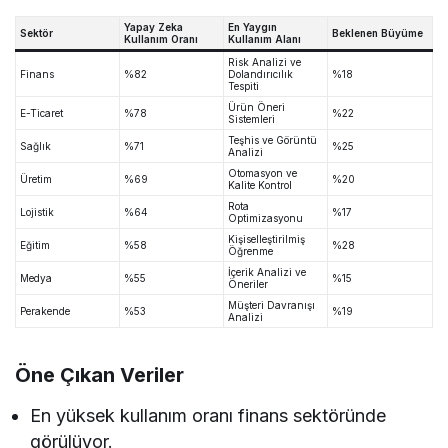
Yapay Zeka
En Yaygın
Sektör
Beklenen Büyüme
Kullanım Oranı
Kullanım Alanı
Risk Analizi ve
Finans
%82
Dolandırıcılık
%18
Tespiti
Ürün Öneri
E-Ticaret
%78
%22
Sistemleri
Teşhis ve Görüntü
Sağlık
%71
%25
Analizi
Otomasyon ve
Üretim
%69
%20
Kalite Kontrol
Rota
Lojistik
%64
%17
Optimizasyonu
Kişiselleştirilmiş
Eğitim
%58
%28
Öğrenme
İçerik Analizi ve
Medya
%55
%15
Öneriler
Müşteri Davranışı
Perakende
%53
%19
Analizi
Öne Çıkan Veriler
En yüksek kullanım oranı finans sektöründe
görülüyor.