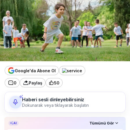
Google'da Abone Ol
0
Paylaş
50
Haberi sesli dinleyebilirsiniz
Dokunarak veya tıklayarak başlatın
Özet, KAI’ın yapay zekâ desteğiyle oluşturuldu.
Tümünü Gör
AI