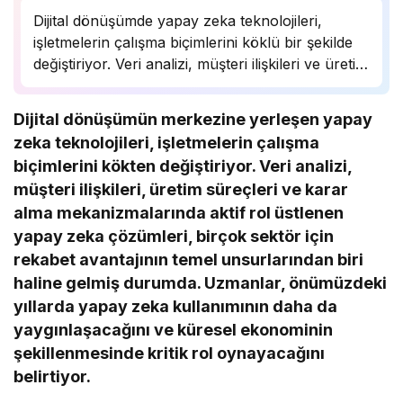
Dijital dönüşümde yapay zeka teknolojileri,
işletmelerin çalışma biçimlerini köklü bir şekilde
değiştiriyor. Veri analizi, müşteri ilişkileri ve üretim
süreçlerinde önemli bir rol oynayan yapay zeka,
birçok sektörde rekabet avantajı sağlıyor.
Dijital dönüşümün merkezine yerleşen yapay
Uzmanlar, bu teknolojinin önümüzdeki yıllarda
zeka teknolojileri, işletmelerin çalışma
daha da yaygınlaşarak…
biçimlerini kökten değiştiriyor. Veri analizi,
müşteri ilişkileri, üretim süreçleri ve karar
alma mekanizmalarında aktif rol üstlenen
yapay zeka çözümleri, birçok sektör için
rekabet avantajının temel unsurlarından biri
haline gelmiş durumda. Uzmanlar, önümüzdeki
yıllarda yapay zeka kullanımının daha da
yaygınlaşacağını ve küresel ekonominin
şekillenmesinde kritik rol oynayacağını
belirtiyor.