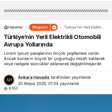
Magazin
Haberler
Türkiye’nin Yerli Elektrikli
Otomobili Avrupa
Türkiye’nin Yerli Elektrikli Otomobili
Yollarında
Avrupa Yollarında
Lorem Ipsum pasajlarının birçok çeşitlemesi vardır.
Ancak bunların büyük bir çoğunluğu mizah katılarak
veya rastgele sözcükler eklenerek değiştirilmişlerdir.
Ankara Havadis
tarafından yayınlandı
20 Mayıs 2026, 01:34
yayınlandı
8.553