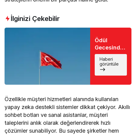
İlginizi Çekebilir
Ödül
Gecesinde
Büyük Şok:
Haberi
Favori İsim
görüntüle
Eli Boş
Döndü
Özellikle müşteri hizmetleri alanında kullanılan
yapay zeka destekli sistemler dikkat çekiyor. Akıllı
sohbet botları ve sanal asistanlar, müşteri
taleplerini anlık olarak değerlendirerek hızlı
çözümler sunabiliyor. Bu sayede şirketler hem