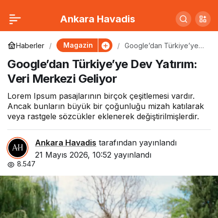
Türkiye’nin Yerli
0
Paylaş
Ankara Havadis
Elektrikli Otomobili
Magazin
Haberler
Google’dan Türkiye’ye
Dev Yatırım: Veri Merkezi
Google’dan Türkiye’ye Dev Yatırım:
Geliyor
Avrupa Yollarında
Veri Merkezi Geliyor
Lorem Ipsum pasajlarının birçok çeşitlemesi vardır.
Ancak bunların büyük bir çoğunluğu mizah katılarak
veya rastgele sözcükler eklenerek değiştirilmişlerdir.
Ankara Havadis
tarafından yayınlandı
21 Mayıs 2026, 10:52
yayınlandı
8.547