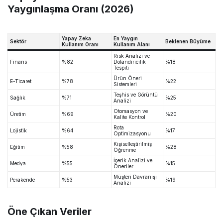
Yaygınlaşma Oranı (2026)
Yapay Zeka
En Yaygın
Sektör
Beklenen Büyüme
Kullanım Oranı
Kullanım Alanı
Risk Analizi ve
Finans
%82
Dolandırıcılık
%18
Tespiti
Ürün Öneri
E-Ticaret
%78
%22
Sistemleri
Teşhis ve Görüntü
Sağlık
%71
%25
Analizi
Otomasyon ve
Üretim
%69
%20
Kalite Kontrol
Rota
Lojistik
%64
%17
Optimizasyonu
Kişiselleştirilmiş
Eğitim
%58
%28
Öğrenme
İçerik Analizi ve
Medya
%55
%15
Öneriler
Müşteri Davranışı
Perakende
%53
%19
Analizi
Öne Çıkan Veriler