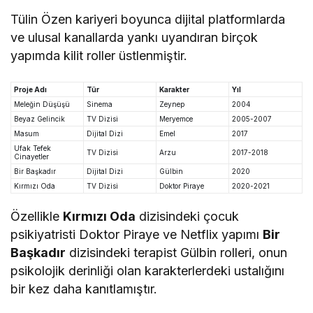
Tülin Özen kariyeri boyunca dijital platformlarda
ve ulusal kanallarda yankı uyandıran birçok
yapımda kilit roller üstlenmiştir.
Proje Adı
Tür
Karakter
Yıl
Meleğin Düşüşü
Sinema
Zeynep
2004
Beyaz Gelincik
TV Dizisi
Meryemce
2005-2007
Masum
Dijital Dizi
Emel
2017
Ufak Tefek
TV Dizisi
Arzu
2017-2018
Cinayetler
Bir Başkadır
Dijital Dizi
Gülbin
2020
Kırmızı Oda
TV Dizisi
Doktor Piraye
2020-2021
Özellikle
Kırmızı Oda
dizisindeki çocuk
psikiyatristi Doktor Piraye ve Netflix yapımı
Bir
Başkadır
dizisindeki terapist Gülbin rolleri, onun
psikolojik derinliği olan karakterlerdeki ustalığını
bir kez daha kanıtlamıştır.