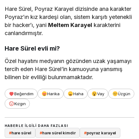
Hare Sürel, Poyraz Karayel dizisinde ana karakter
Poyraz’ın kız kardeşi olan, sistem karşıtı yetenekli
bir hacker’ı, yani
Meltem Karayel
karakterini
canlandırmıştır.
Hare Sürel evli mi?
Özel hayatını medyanın gözünden uzak yaşamayı
tercih eden Hare Sürel’in kamuoyuna yansımış
bilinen bir evliliği bulunmamaktadır.
Beğendim
Harika
Haha
Vay
Üzgün
Kızgın
HABERLE ILGILI DAHA FAZLASI
#
hare sürel
#
hare sürel kimdir
#
poyraz karayel