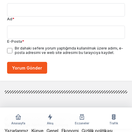
Ad
*
E-Posta
*
Bir dahaki sefere yorum yaptığımda kullanılmak üzere adımı, e-
posta adresimi ve web site adresimi bu tarayıcıya kaydet.
Yorum Gönder
© Telif Hakkı 2026, Tüm Hakları Saklıdır
Anasayfa
Akış
Eczaneler
Trafik
Yazılım:
Arge Network Solutions
Yazarlarımız
Künye
Genel
Ekonomi
Gizlilik politikası