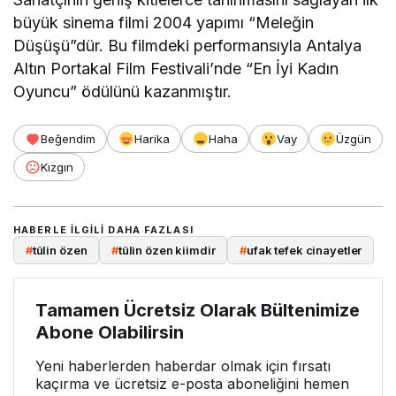
büyük sinema filmi 2004 yapımı “Meleğin
Düşüşü”dür. Bu filmdeki performansıyla Antalya
Altın Portakal Film Festivali’nde “En İyi Kadın
Oyuncu” ödülünü kazanmıştır.
Beğendim
Harika
Haha
Vay
Üzgün
Kızgın
HABERLE ILGILI DAHA FAZLASI
#
tülin özen
#
tülin özen kiimdir
#
ufak tefek cinayetler
Tamamen Ücretsiz Olarak Bültenimize
Abone Olabilirsin
Yeni haberlerden haberdar olmak için fırsatı
kaçırma ve ücretsiz e-posta aboneliğini hemen