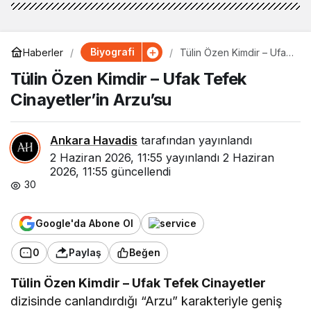
Biyografi
Haberler
Tülin Özen Kimdir – Ufak
Tefek Cinayetler’in
Tülin Özen Kimdir – Ufak Tefek
Arzu’su
Cinayetler’in Arzu’su
Ankara Havadis
tarafından yayınlandı
2 Haziran 2026, 11:55
yayınlandı
2 Haziran
2026, 11:55
güncellendi
30
Google'da Abone Ol
0
Paylaş
Beğen
Tülin Özen Kimdir – Ufak Tefek Cinayetler
dizisinde canlandırdığı “Arzu” karakteriyle geniş