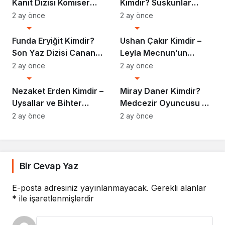
Kanıt Dizisi Komiser
Kimdir? Suskunlar
Selim Hakkında Her
Dizisinin Unutulmaz
2 ay önce
2 ay önce
Biyografi
Biyografi
Şey
Iska’sı
Funda Eryiğit Kimdir?
Ushan Çakır Kimdir –
Son Yaz Dizisi Canan
Leyla Mecnun’un
Karakteri ve Başarı
Arda’sı Hakkında Her
2 ay önce
2 ay önce
Biyografi
Biyografi
Dolu Kariyeri
Şey
Nezaket Erden Kimdir –
Miray Daner Kimdir?
Uysallar ve Bihter
Medcezir Oyuncusu ve
Projeleriyle Parlayan
Başarılı Kariyeri
2 ay önce
2 ay önce
Yıldız
Bir Cevap Yaz
E-posta adresiniz yayınlanmayacak.
Gerekli alanlar
*
ile işaretlenmişlerdir