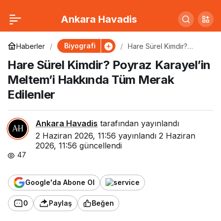
Tülin Özen Kimdir – Ufak
0
Paylaş
Ankara Havadis
Tefek Cinayetler’in
Biyografi
Haberler
Hare Sürel Kimdir?
Poyraz Karayel’in
Hare Sürel Kimdir? Poyraz Karayel’in
Meltem’i Hakkında Tüm
Arzu’su
Merak Edilenler
Meltem’i Hakkında Tüm Merak
Edilenler
Ankara Havadis
tarafından yayınlandı
2 Haziran 2026, 11:56
yayınlandı
2 Haziran
2026, 11:56
güncellendi
47
Google'da Abone Ol
0
Paylaş
Beğen