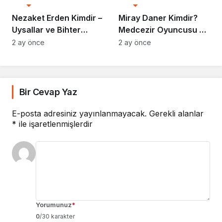
Dolu Kariyeri
Şey
Nezaket Erden Kimdir –
Miray Daner Kimdir?
Uysallar ve Bihter
Medcezir Oyuncusu ve
Projeleriyle Parlayan
Başarılı Kariyeri
2 ay önce
2 ay önce
Yıldız
Bir Cevap Yaz
E-posta adresiniz yayınlanmayacak.
Gerekli alanlar
*
ile işaretlenmişlerdir
Yorumunuz
*
0
/30 karakter