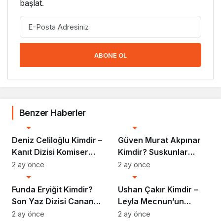
başlat.
ABONE OL
Benzer Haberler
Biyografi
Biyografi
Deniz Celiloğlu Kimdir –
Güven Murat Akpınar
Kanıt Dizisi Komiser
Kimdir? Suskunlar
Selim Hakkında Her
Dizisinin Unutulmaz
2 ay önce
2 ay önce
Biyografi
Biyografi
Şey
Iska’sı
Funda Eryiğit Kimdir?
Ushan Çakır Kimdir –
Son Yaz Dizisi Canan
Leyla Mecnun’un
Karakteri ve Başarı
Arda’sı Hakkında Her
2 ay önce
2 ay önce
Biyografi
Biyografi