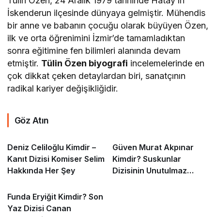
Tülin Özen, 24 Aralık 1979 tarihinde Hatay’ın
İskenderun ilçesinde dünyaya gelmiştir. Mühendis
bir anne ve babanın çocuğu olarak büyüyen Özen,
ilk ve orta öğrenimini İzmir’de tamamladıktan
sonra eğitimine fen bilimleri alanında devam
etmiştir.
Tülin Özen biyografi
incelemelerinde en
çok dikkat çeken detaylardan biri, sanatçının
radikal kariyer değişikliğidir.
Göz Atın
Deniz Celiloğlu Kimdir –
Güven Murat Akpınar
Kanıt Dizisi Komiser Selim
Kimdir? Suskunlar
Hakkında Her Şey
Dizisinin Unutulmaz
Iska’sı
Funda Eryiğit Kimdir? Son
Yaz Dizisi Canan