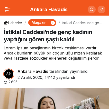
Miley Cyrus’ı gerçekten
0
Paylaş
Ankara Havadis
UFO’lar mı kovaladı?
Magazin
Haberler
İstiklal Caddesi’nde genç
kadının yaptığını gören
İstiklal Caddesi’nde genç kadının
şaştı kaldı!
yaptığını gören şaştı kaldı!
Lorem Ipsum pasajlarının birçok çeşitlemesi vardır.
Ancak bunların büyük bir çoğunluğu mizah katılarak
veya rastgele sözcükler eklenerek değiştirilmişlerdir.
Ankara Havadis
tarafından yayınlandı
2 Aralık 2020, 14:42
yayınlandı
2.695