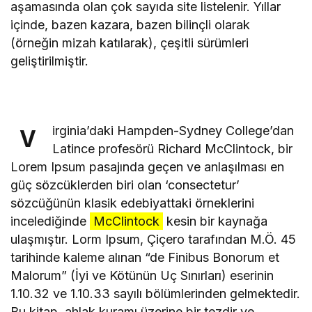
aşamasında olan çok sayıda site listelenir. Yıllar
içinde, bazen kazara, bazen bilinçli olarak
(örneğin mizah katılarak), çeşitli sürümleri
geliştirilmiştir.
irginia’daki Hampden-Sydney College’dan
V
Latince profesörü Richard McClintock, bir
Lorem Ipsum pasajında geçen ve anlaşılması en
güç sözcüklerden biri olan ‘consectetur’
sözcüğünün klasik edebiyattaki örneklerini
incelediğinde
McClintock
kesin bir kaynağa
ulaşmıştır. Lorm Ipsum, Çiçero tarafından M.Ö. 45
tarihinde kaleme alınan “de Finibus Bonorum et
Malorum” (İyi ve Kötünün Uç Sınırları) eserinin
1.10.32 ve 1.10.33 sayılı bölümlerinden gelmektedir.
Bu kitap, ahlak kuramı üzerine bir tezdir ve