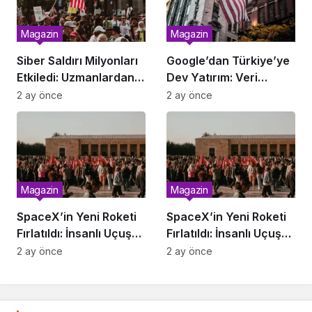
Magazin
Magazin
Siber Saldırı Milyonları
Google’dan Türkiye’ye
Etkiledi: Uzmanlardan
Dev Yatırım: Veri
Uyarı
Merkezi Geliyor
2 ay önce
2 ay önce
Magazin
Magazin
SpaceX’in Yeni Roketi
SpaceX’in Yeni Roketi
Fırlatıldı: İnsanlı Uçuş
Fırlatıldı: İnsanlı Uçuş
Ne Zaman?
Ne Zaman?
2 ay önce
2 ay önce