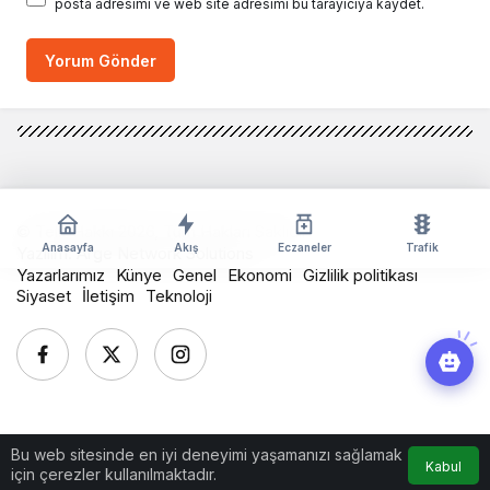
posta adresimi ve web site adresimi bu tarayıcıya kaydet.
Yorum Gönder
© Telif Hakkı 2026, Tüm Hakları Saklıdır
Anasayfa
Akış
Eczaneler
Trafik
Yazılım:
Arge Network Solutions
Yazarlarımız
Künye
Genel
Ekonomi
Gizlilik politikası
Siyaset
İletişim
Teknoloji
Bu web sitesinde en iyi deneyimi yaşamanızı sağlamak
Kabul
için çerezler kullanılmaktadır.