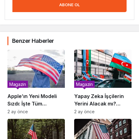
ABONE OL
Benzer Haberler
Magazin
Magazin
Apple’ın Yeni Modeli
Yapay Zeka İşçilerin
Sızdı: İşte Tüm
Yerini Alacak mı?
Özellikler
Rapor Yayımlandı
2 ay önce
2 ay önce