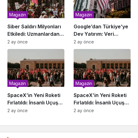
Magazin
Magazin
Siber Saldırı Milyonları
Google’dan Türkiye’ye
Etkiledi: Uzmanlardan
Dev Yatırım: Veri
Uyarı
Merkezi Geliyor
2 ay önce
2 ay önce
Magazin
Magazin
SpaceX’in Yeni Roketi
SpaceX’in Yeni Roketi
Fırlatıldı: İnsanlı Uçuş
Fırlatıldı: İnsanlı Uçuş
Ne Zaman?
Ne Zaman?
2 ay önce
2 ay önce