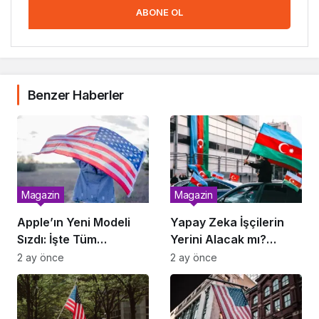
ABONE OL
Benzer Haberler
Magazin
Magazin
Apple’ın Yeni Modeli
Yapay Zeka İşçilerin
Sızdı: İşte Tüm
Yerini Alacak mı?
Özellikler
Rapor Yayımlandı
2 ay önce
2 ay önce