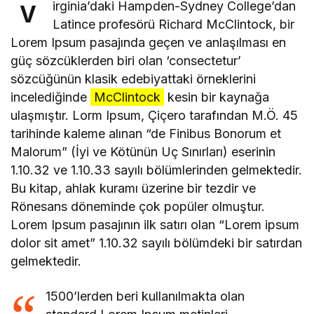
irginia’daki Hampden-Sydney College’dan
V
Latince profesörü Richard McClintock, bir
Lorem Ipsum pasajında geçen ve anlaşılması en
güç sözcüklerden biri olan ‘consectetur’
sözcüğünün klasik edebiyattaki örneklerini
incelediğinde
McClintock
kesin bir kaynağa
ulaşmıştır. Lorm Ipsum, Çiçero tarafından M.Ö. 45
tarihinde kaleme alınan “de Finibus Bonorum et
Malorum” (İyi ve Kötünün Uç Sınırları) eserinin
1.10.32 ve 1.10.33 sayılı bölümlerinden gelmektedir.
Bu kitap, ahlak kuramı üzerine bir tezdir ve
Rönesans döneminde çok popüler olmuştur.
Lorem Ipsum pasajının ilk satırı olan “Lorem ipsum
dolor sit amet” 1.10.32 sayılı bölümdeki bir satırdan
gelmektedir.
1500’lerden beri kullanılmakta olan