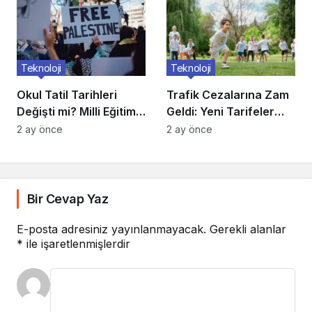
Teknoloji
Teknoloji
Okul Tatil Tarihleri
Trafik Cezalarına Zam
Değişti mi? Milli Eğitim
Geldi: Yeni Tarifeler
Açıkladı
Belli Oldu
2 ay önce
2 ay önce
Bir Cevap Yaz
E-posta adresiniz yayınlanmayacak.
Gerekli alanlar
*
ile işaretlenmişlerdir