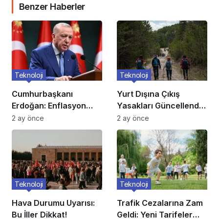
Benzer Haberler
Teknoloji
Teknoloji
Cumhurbaşkanı
Yurt Dışına Çıkış
Erdoğan: Enflasyon
Yasakları Güncellendi:
verileri umutlarımızı
Kimler Etkileniyor?
2 ay önce
2 ay önce
artırdı
Teknoloji
Teknoloji
Hava Durumu Uyarısı:
Trafik Cezalarına Zam
Bu İller Dikkat!
Geldi: Yeni Tarifeler