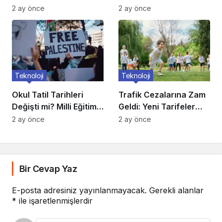
Belli Oldu
2 ay önce
2 ay önce
Teknoloji
Teknoloji
Okul Tatil Tarihleri
Trafik Cezalarına Zam
Değişti mi? Milli Eğitim
Geldi: Yeni Tarifeler
Açıkladı
Belli Oldu
2 ay önce
2 ay önce
Bir Cevap Yaz
E-posta adresiniz yayınlanmayacak.
Gerekli alanlar
*
ile işaretlenmişlerdir