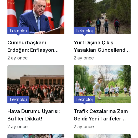
Teknoloji
Teknoloji
Cumhurbaşkanı
Yurt Dışına Çıkış
Erdoğan: Enflasyon
Yasakları Güncellendi:
verileri umutlarımızı
Kimler Etkileniyor?
2 ay önce
2 ay önce
artırdı
Teknoloji
Teknoloji
Hava Durumu Uyarısı:
Trafik Cezalarına Zam
Bu İller Dikkat!
Geldi: Yeni Tarifeler
Belli Oldu
2 ay önce
2 ay önce