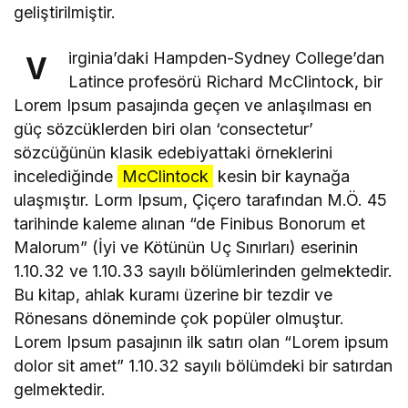
geliştirilmiştir.
irginia’daki Hampden-Sydney College’dan
V
Latince profesörü Richard McClintock, bir
Lorem Ipsum pasajında geçen ve anlaşılması en
güç sözcüklerden biri olan ‘consectetur’
sözcüğünün klasik edebiyattaki örneklerini
incelediğinde
McClintock
kesin bir kaynağa
ulaşmıştır. Lorm Ipsum, Çiçero tarafından M.Ö. 45
tarihinde kaleme alınan “de Finibus Bonorum et
Malorum” (İyi ve Kötünün Uç Sınırları) eserinin
1.10.32 ve 1.10.33 sayılı bölümlerinden gelmektedir.
Bu kitap, ahlak kuramı üzerine bir tezdir ve
Rönesans döneminde çok popüler olmuştur.
Lorem Ipsum pasajının ilk satırı olan “Lorem ipsum
dolor sit amet” 1.10.32 sayılı bölümdeki bir satırdan
gelmektedir.