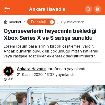
‘Turgutlar’ suç örgütüne
0
Paylaş
Ankara Havadis
operasyon: 27 gözaltı
Teknoloji
Haberler
Oyunseverlerin
heyecanla beklediği
Oyunseverlerin heyecanla beklediği
Xbox Series X ve S
satışa sunuldu
Xbox Series X ve S satışa sunuldu
Lorem Ipsum pasajlarının birçok çeşitlemesi vardır.
Ancak bunların büyük bir çoğunluğu mizah katılarak
veya rastgele sözcükler eklenerek değiştirilmişlerdir.
Ankara Havadis
tarafından yayınlandı
21 Kasım 2020, 13:07
yayınlandı
318