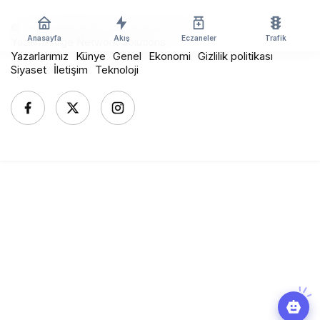
© Telif Hakkı 2026, Tüm Hakları Saklıdır
Anasayfa
Akış
Eczaneler
Trafik
Yazılım:
Arge Network Solutions
Yazarlarımız
Künye
Genel
Ekonomi
Gizlilik politikası
Siyaset
İletişim
Teknoloji