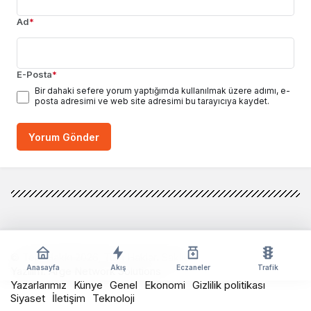
Ad
*
E-Posta
*
Bir dahaki sefere yorum yaptığımda kullanılmak üzere adımı, e-
posta adresimi ve web site adresimi bu tarayıcıya kaydet.
Yorum Gönder
© Telif Hakkı 2026, Tüm Hakları Saklıdır
Anasayfa
Akış
Eczaneler
Trafik
Yazılım:
Arge Network Solutions
Yazarlarımız
Künye
Genel
Ekonomi
Gizlilik politikası
Siyaset
İletişim
Teknoloji