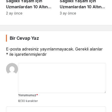
Sağlıklı Yaşam İçin
Sağlıklı Yaşam İçin
Uzmanlardan 10 Altın
Uzmanlardan 10 Altın
Kural
Kural
2 ay önce
3 ay önce
Bir Cevap Yaz
E-posta adresiniz yayınlanmayacak.
Gerekli alanlar
*
ile işaretlenmişlerdir
Yorumunuz
*
0
/30 karakter