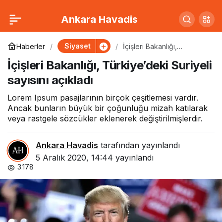
Pompeo ve Çavuşoğlu
0
Paylaş
Ankara Havadis
NATO toplantısında
Siyaset
Haberler
İçişleri Bakanlığı,
Türkiye’deki Suriyeli
İçişleri Bakanlığı, Türkiye’deki Suriyeli
sayısını açıkladı
gerildi!
sayısını açıkladı
Lorem Ipsum pasajlarının birçok çeşitlemesi vardır.
Ancak bunların büyük bir çoğunluğu mizah katılarak
veya rastgele sözcükler eklenerek değiştirilmişlerdir.
Ankara Havadis
tarafından yayınlandı
5 Aralık 2020, 14:44
yayınlandı
3.178