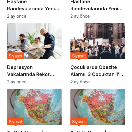
Hastane
Hastane
Randevularında Yeni
Randevularında Yeni
Sistem Devreye Girdi
Sistem Devreye Girdi
2 ay önce
2 ay önce
Siyaset
Siyaset
Depresyon
Çocuklarda Obezite
Vakalarında Rekor
Alarmı: 3 Çocuktan 1’i
Artış: Uzmanlar Nedeni
Risk Altında
2 ay önce
2 ay önce
Açıkladı
Siyaset
Siyaset