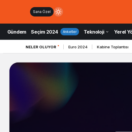
Sana Özel
Mod
değiştir
Gündem
Seçim 2024
Teknoloji
Yerel Y
Anketler
NELER OLUYOR
Euro 2024
Kabine Toplantısı
ndüz Modu
düz modunu seçin.
ce Modu
e modunu seçin.
tem Modu
tem modunu seçin.