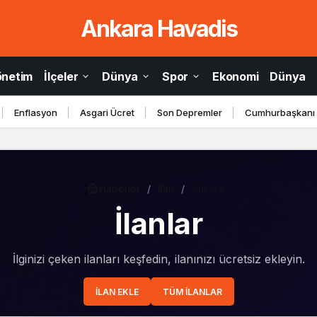
Ankara Havadis
Ankara
önetim
İlçeler
Dünya
Spor
Ekonomi
Dünya
Enflasyon
Asgari Ücret
Son Depremler
Cumhurbaşkanı
Haberler
İlan
Ankara
İlanlar
İlginizi çeken ilanları keşfedin, ilanınızı ücretsiz ekleyin.
İLAN EKLE
TÜM İLANLAR