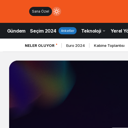
Sana Özel
Mod
değiştir
Gündem
Seçim 2024
Teknoloji
Yerel Y
Anketler
NELER OLUYOR
Euro 2024
Kabine Toplantısı
ndüz Modu
düz modunu seçin.
ce Modu
e modunu seçin.
tem Modu
tem modunu seçin.