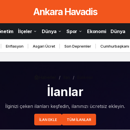
Ankara Havadis
Balıkesir
önetim
İlçeler
Dünya
Spor
Ekonomi
Dünya
Enflasyon
Asgari Ücret
Son Depremler
Cumhurbaşkanı
Haberler
İlan
Balıkesir
İlanlar
İlginizi çeken ilanları keşfedin, ilanınızı ücretsiz ekleyin.
İLAN EKLE
TÜM İLANLAR