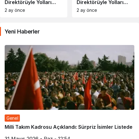
Direktörüyle Yolları
Direktörüyle Yolları
Ayırdı
Ayırdı
2 ay önce
2 ay önce
Yeni Haberler
Genel
Milli Takım Kadrosu Açıklandı: Sürpriz İsimler Listede
31 Mayıs 2026 - Paz - 12:54