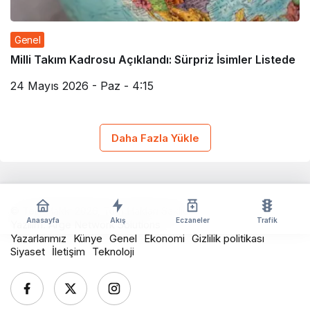
Genel
Milli Takım Kadrosu Açıklandı: Sürpriz İsimler Listede
24 Mayıs 2026 - Paz - 4:15
Daha Fazla Yükle
© Telif Hakkı 2026, Tüm Hakları Saklıdır
Anasayfa
Akış
Eczaneler
Trafik
Yazılım:
Arge Network Solutions
Yazarlarımız
Künye
Genel
Ekonomi
Gizlilik politikası
Siyaset
İletişim
Teknoloji