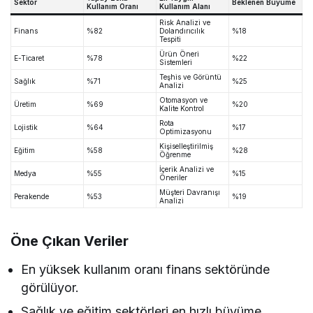
Sektör
Beklenen Büyüme
Kullanım Oranı
Kullanım Alanı
Risk Analizi ve
Finans
%82
Dolandırıcılık
%18
Tespiti
Ürün Öneri
E-Ticaret
%78
%22
Sistemleri
Teşhis ve Görüntü
Sağlık
%71
%25
Analizi
Otomasyon ve
Üretim
%69
%20
Kalite Kontrol
Rota
Lojistik
%64
%17
Optimizasyonu
Kişiselleştirilmiş
Eğitim
%58
%28
Öğrenme
İçerik Analizi ve
Medya
%55
%15
Öneriler
Müşteri Davranışı
Perakende
%53
%19
Analizi
Öne Çıkan Veriler
En yüksek kullanım oranı finans sektöründe
görülüyor.
Sağlık ve eğitim sektörleri en hızlı büyüme