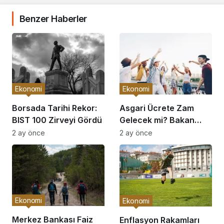
Benzer Haberler
Ekonomi
Ekonomi
Borsada Tarihi Rekor:
Asgari Ücrete Zam
BIST 100 Zirveyi Gördü
Gelecek mi? Bakan
Açıkladı
2 ay önce
2 ay önce
Ekonomi
Ekonomi
Merkez Bankası Faiz
Enflasyon Rakamları