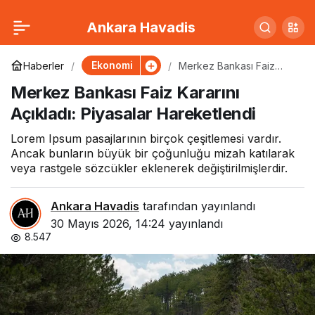
Asgari Ücrete Zam
0
Paylaş
Ankara Havadis
Gelecek mi? Bakan
Ekonomi
Haberler
Merkez Bankası Faiz
Kararını Açıkladı:
Merkez Bankası Faiz Kararını
Piyasalar Hareketlendi
Açıkladı
Açıkladı: Piyasalar Hareketlendi
Lorem Ipsum pasajlarının birçok çeşitlemesi vardır.
Ancak bunların büyük bir çoğunluğu mizah katılarak
veya rastgele sözcükler eklenerek değiştirilmişlerdir.
Ankara Havadis
tarafından yayınlandı
30 Mayıs 2026, 14:24
yayınlandı
8.547