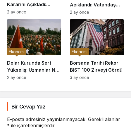
Kararını Açıkladı:
Açıklandı: Vatandaş
Piyasalar Hareketlendi
Nasıl Etkilenecek?
2 ay önce
2 ay önce
Ekonomi
Ekonomi
Dolar Kurunda Sert
Borsada Tarihi Rekor:
Yükseliş: Uzmanlar Ne
BIST 100 Zirveyi Gördü
Diyor?
2 ay önce
3 ay önce
Bir Cevap Yaz
E-posta adresiniz yayınlanmayacak.
Gerekli alanlar
*
ile işaretlenmişlerdir