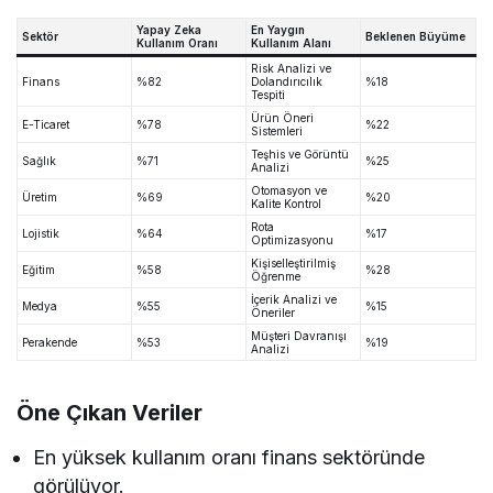
Yapay Zeka
En Yaygın
Sektör
Beklenen Büyüme
Kullanım Oranı
Kullanım Alanı
Risk Analizi ve
Finans
%82
Dolandırıcılık
%18
Tespiti
Ürün Öneri
E-Ticaret
%78
%22
Sistemleri
Teşhis ve Görüntü
Sağlık
%71
%25
Analizi
Otomasyon ve
Üretim
%69
%20
Kalite Kontrol
Rota
Lojistik
%64
%17
Optimizasyonu
Kişiselleştirilmiş
Eğitim
%58
%28
Öğrenme
İçerik Analizi ve
Medya
%55
%15
Öneriler
Müşteri Davranışı
Perakende
%53
%19
Analizi
Öne Çıkan Veriler
En yüksek kullanım oranı finans sektöründe
görülüyor.