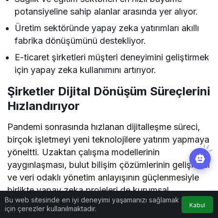
potansiyeline sahip alanlar arasında yer alıyor.
Üretim sektöründe yapay zeka yatırımları akıllı
fabrika dönüşümünü destekliyor.
E-ticaret şirketleri müşteri deneyimini geliştirmek
için yapay zeka kullanımını artırıyor.
Şirketler Dijital Dönüşüm Süreçlerini
Hızlandırıyor
Pandemi sonrasında hızlanan dijitalleşme süreci,
birçok işletmeyi yeni teknolojilere yatırım yapmaya
yöneltti. Uzaktan çalışma modellerinin
yaygınlaşması, bulut bilişim çözümlerinin gelişmesi
ve veri odaklı yönetim anlayışının güçlenmesiyle
birlikte yapay zeka projeleri de kurumsal
Bu web sitesinde en iyi deneyimi yaşamanızı sağlamak
stratejilerin önemli bir parçası haline geldi.
Kabul
için çerezler kullanılmaktadır.