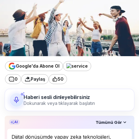
Google'da Abone Ol
0
Paylaş
50
Haberi sesli dinleyebilirsiniz
Dokunarak veya tıklayarak başlatın
Özet, KAI’ın yapay zekâ desteğiyle oluşturuldu.
Tümünü Gör
AI
Dijital dönüşümde yapay zeka teknolojileri,