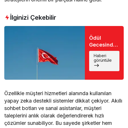
İlginizi Çekebilir
Ödül
Gecesinde
Büyük Şok:
Haberi
Favori İsim
görüntüle
Eli Boş
Döndü
Özellikle müşteri hizmetleri alanında kullanılan
yapay zeka destekli sistemler dikkat çekiyor. Akıllı
sohbet botları ve sanal asistanlar, müşteri
taleplerini anlık olarak değerlendirerek hızlı
çözümler sunabiliyor. Bu sayede şirketler hem