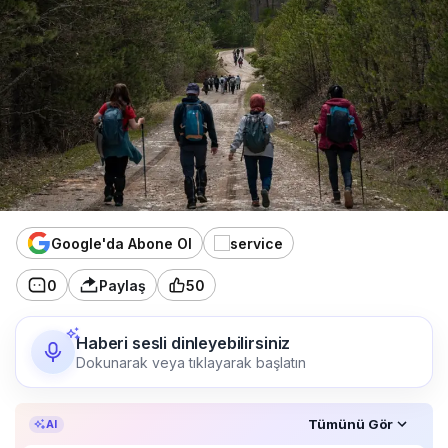
Google'da Abone Ol
0
Paylaş
50
Haberi sesli dinleyebilirsiniz
Dokunarak veya tıklayarak başlatın
Özet, KAI’ın yapay zekâ desteğiyle oluşturuldu.
Tümünü Gör
AI