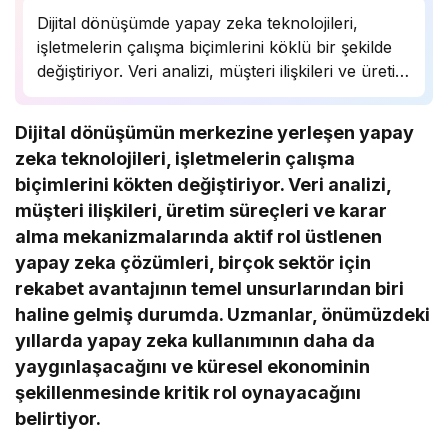
Dijital dönüşümde yapay zeka teknolojileri,
işletmelerin çalışma biçimlerini köklü bir şekilde
değiştiriyor. Veri analizi, müşteri ilişkileri ve üretim
süreçlerinde önemli bir rol oynayan yapay zeka,
birçok sektörde rekabet avantajı sağlıyor.
Dijital dönüşümün merkezine yerleşen yapay
Uzmanlar, bu teknolojinin önümüzdeki yıllarda
zeka teknolojileri, işletmelerin çalışma
daha da yaygınlaşarak…
biçimlerini kökten değiştiriyor. Veri analizi,
müşteri ilişkileri, üretim süreçleri ve karar
alma mekanizmalarında aktif rol üstlenen
yapay zeka çözümleri, birçok sektör için
rekabet avantajının temel unsurlarından biri
haline gelmiş durumda. Uzmanlar, önümüzdeki
yıllarda yapay zeka kullanımının daha da
yaygınlaşacağını ve küresel ekonominin
şekillenmesinde kritik rol oynayacağını
belirtiyor.