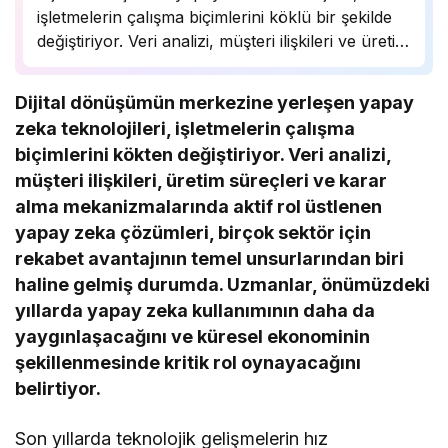
işletmelerin çalışma biçimlerini köklü bir şekilde
değiştiriyor. Veri analizi, müşteri ilişkileri ve üretim
süreçlerinde önemli bir rol oynayan yapay zeka,
birçok sektörde rekabet avantajı sağlıyor.
Dijital dönüşümün merkezine yerleşen yapay
Uzmanlar, bu teknolojinin önümüzdeki yıllarda
zeka teknolojileri, işletmelerin çalışma
daha da yaygınlaşarak…
biçimlerini kökten değiştiriyor. Veri analizi,
müşteri ilişkileri, üretim süreçleri ve karar
alma mekanizmalarında aktif rol üstlenen
yapay zeka çözümleri, birçok sektör için
rekabet avantajının temel unsurlarından biri
haline gelmiş durumda. Uzmanlar, önümüzdeki
yıllarda yapay zeka kullanımının daha da
yaygınlaşacağını ve küresel ekonominin
şekillenmesinde kritik rol oynayacağını
belirtiyor.
Son yıllarda teknolojik gelişmelerin hız