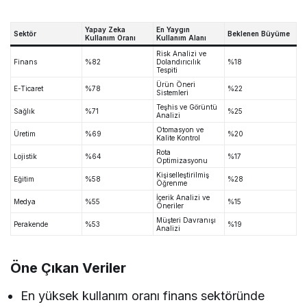
Yapay Zeka
En Yaygın
Sektör
Beklenen Büyüme
Kullanım Oranı
Kullanım Alanı
Risk Analizi ve
Finans
%82
Dolandırıcılık
%18
Tespiti
Ürün Öneri
E-Ticaret
%78
%22
Sistemleri
Teşhis ve Görüntü
Sağlık
%71
%25
Analizi
Otomasyon ve
Üretim
%69
%20
Kalite Kontrol
Rota
Lojistik
%64
%17
Optimizasyonu
Kişiselleştirilmiş
Eğitim
%58
%28
Öğrenme
İçerik Analizi ve
Medya
%55
%15
Öneriler
Müşteri Davranışı
Perakende
%53
%19
Analizi
Öne Çıkan Veriler
En yüksek kullanım oranı finans sektöründe