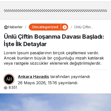
Uncategorized
Haberler
Ünlü Çiftin
Boşanma Davası
Ünlü Çiftin Boşanma Davası Başladı:
Başladı: İşte İlk
Detaylar
İşte İlk Detaylar
Lorem Ipsum pasajlarının birçok çeşitlemesi vardır.
Ancak bunların büyük bir çoğunluğu mizah katılarak
veya rastgele sözcükler eklenerek değiştirilmişlerdir.
Ankara Havadis
tarafından yayınlandı
26 Mayıs 2026, 15:16
yayınlandı
8.551