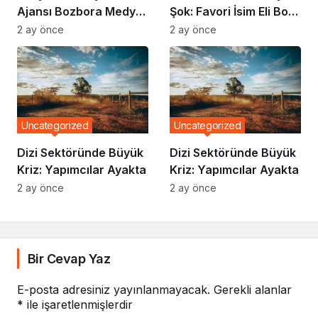
Ajansı Bozbora Medya
Şok: Favori İsim Eli Boş
Olmaya Devam Ediyor
Döndü
2 ay önce
2 ay önce
Uncategorized
Uncategorized
Dizi Sektöründe Büyük
Dizi Sektöründe Büyük
Kriz: Yapımcılar Ayakta
Kriz: Yapımcılar Ayakta
2 ay önce
2 ay önce
Bir Cevap Yaz
E-posta adresiniz yayınlanmayacak.
Gerekli alanlar
*
ile işaretlenmişlerdir