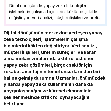
Dijital dönüşümde yapay zeka teknolojileri,
işletmelerin çalışma biçimlerini köklü bir şekilde
değiştiriyor. Veri analizi, müşteri ilişkileri ve üretim
süreçlerinde önemli bir rol oynayan yapay zeka,
birçok sektörde rekabet avantajı sağlıyor.
Dijital dönüşümün merkezine yerleşen yapay
Uzmanlar, bu teknolojinin önümüzdeki yıllarda
zeka teknolojileri, işletmelerin çalışma
daha da yaygınlaşarak…
biçimlerini kökten değiştiriyor. Veri analizi,
müşteri ilişkileri, üretim süreçleri ve karar
alma mekanizmalarında aktif rol üstlenen
yapay zeka çözümleri, birçok sektör için
rekabet avantajının temel unsurlarından biri
haline gelmiş durumda. Uzmanlar, önümüzdeki
yıllarda yapay zeka kullanımının daha da
yaygınlaşacağını ve küresel ekonominin
şekillenmesinde kritik rol oynayacağını
belirtiyor.