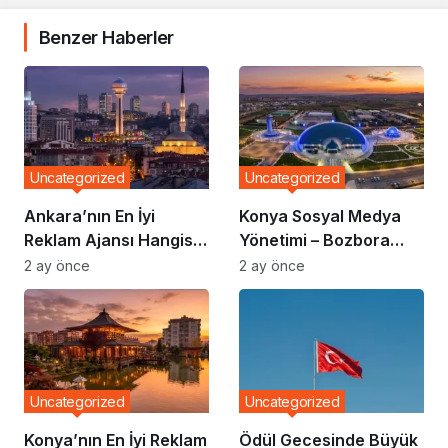
Benzer Haberler
Uncategorized
Uncategorized
Ankara’nın En İyi
Konya Sosyal Medya
Reklam Ajansı Hangisi?
Yönetimi – Bozbora
Markalar Neden
Medya
2 ay önce
2 ay önce
Bozbora Medya’yı
Tercih Ediyor?
Uncategorized
Uncategorized
Konya’nın En İyi Reklam
Ödül Gecesinde Büyük