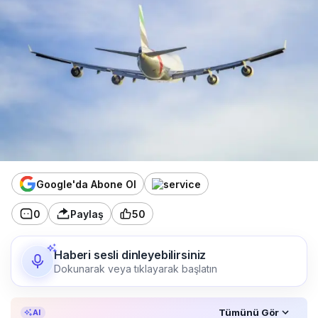
Google'da Abone Ol
0
Paylaş
50
Haberi sesli dinleyebilirsiniz
Dokunarak veya tıklayarak başlatın
Özet, KAI’ın yapay zekâ desteğiyle oluşturuldu.
Tümünü Gör
AI