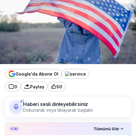
Google'da Abone Ol
0
Paylaş
50
Haberi sesli dinleyebilirsiniz
Dokunarak veya tıklayarak başlatın
Özet, KAI’ın yapay zekâ desteğiyle oluşturuldu.
Tümünü Gör
AI