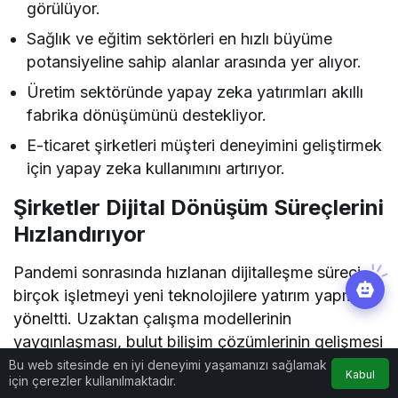
görülüyor.
Sağlık ve eğitim sektörleri en hızlı büyüme
potansiyeline sahip alanlar arasında yer alıyor.
Üretim sektöründe yapay zeka yatırımları akıllı
fabrika dönüşümünü destekliyor.
E-ticaret şirketleri müşteri deneyimini geliştirmek
için yapay zeka kullanımını artırıyor.
Şirketler Dijital Dönüşüm Süreçlerini
Hızlandırıyor
Pandemi sonrasında hızlanan dijitalleşme süreci,
birçok işletmeyi yeni teknolojilere yatırım yapmaya
yöneltti. Uzaktan çalışma modellerinin
yaygınlaşması, bulut bilişim çözümlerinin gelişmesi
ve veri odaklı yönetim anlayışının güçlenmesiyle
Bu web sitesinde en iyi deneyimi yaşamanızı sağlamak
Kabul
için çerezler kullanılmaktadır.
birlikte yapay zeka projeleri de kurumsal