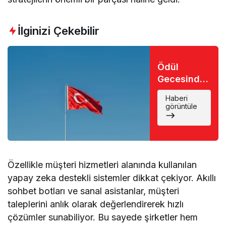
İlginizi Çekebilir
Ödül
Gecesinde
Büyük Şok:
Haberi
Favori İsim
görüntüle
Eli Boş
Döndü
Özellikle müşteri hizmetleri alanında kullanılan
yapay zeka destekli sistemler dikkat çekiyor. Akıllı
sohbet botları ve sanal asistanlar, müşteri
taleplerini anlık olarak değerlendirerek hızlı
çözümler sunabiliyor. Bu sayede şirketler hem