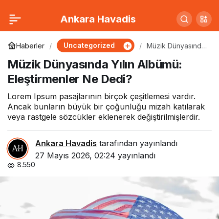
Ünlü Çiftin Boşanma
0
Paylaş
Ankara Havadis
Davası Başladı: İşte İlk
Uncategorized
Haberler
Müzik Dünyasında
Yılın Albümü:
Müzik Dünyasında Yılın Albümü:
Eleştirmenler Ne
Detaylar
Dedi?
Eleştirmenler Ne Dedi?
Lorem Ipsum pasajlarının birçok çeşitlemesi vardır.
Ancak bunların büyük bir çoğunluğu mizah katılarak
veya rastgele sözcükler eklenerek değiştirilmişlerdir.
Ankara Havadis
tarafından yayınlandı
27 Mayıs 2026, 02:24
yayınlandı
8.550