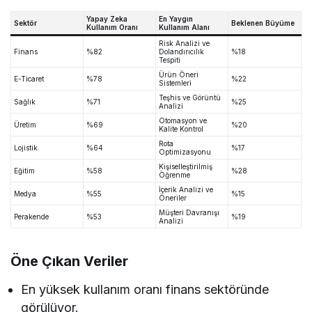
Yapay Zeka
En Yaygın
Sektör
Beklenen Büyüme
Kullanım Oranı
Kullanım Alanı
Risk Analizi ve
Finans
%82
Dolandırıcılık
%18
Tespiti
Ürün Öneri
E-Ticaret
%78
%22
Sistemleri
Teşhis ve Görüntü
Sağlık
%71
%25
Analizi
Otomasyon ve
Üretim
%69
%20
Kalite Kontrol
Rota
Lojistik
%64
%17
Optimizasyonu
Kişiselleştirilmiş
Eğitim
%58
%28
Öğrenme
İçerik Analizi ve
Medya
%55
%15
Öneriler
Müşteri Davranışı
Perakende
%53
%19
Analizi
Öne Çıkan Veriler
En yüksek kullanım oranı finans sektöründe
görülüyor.