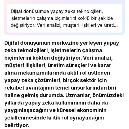
Dijital dönüşümde yapay zeka teknolojileri,
işletmelerin çalışma biçimlerini köklü bir şekilde
değiştiriyor. Veri analizi, müşteri ilişkileri ve üretim
süreçlerinde önemli bir rol oynayan yapay zeka,
birçok sektörde rekabet avantajı sağlıyor.
Dijital dönüşümün merkezine yerleşen yapay
Uzmanlar, bu teknolojinin önümüzdeki yıllarda
zeka teknolojileri, işletmelerin çalışma
daha da yaygınlaşarak…
biçimlerini kökten değiştiriyor. Veri analizi,
müşteri ilişkileri, üretim süreçleri ve karar
alma mekanizmalarında aktif rol üstlenen
yapay zeka çözümleri, birçok sektör için
rekabet avantajının temel unsurlarından biri
haline gelmiş durumda. Uzmanlar, önümüzdeki
yıllarda yapay zeka kullanımının daha da
yaygınlaşacağını ve küresel ekonominin
şekillenmesinde kritik rol oynayacağını
belirtiyor.