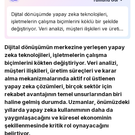
Dijital dönüşümde yapay zeka teknolojileri,
işletmelerin çalışma biçimlerini köklü bir şekilde
değiştiriyor. Veri analizi, müşteri ilişkileri ve üretim
süreçlerinde önemli bir rol oynayan yapay zeka,
birçok sektörde rekabet avantajı sağlıyor.
Dijital dönüşümün merkezine yerleşen yapay
Uzmanlar, bu teknolojinin önümüzdeki yıllarda
zeka teknolojileri, işletmelerin çalışma
daha da yaygınlaşarak…
biçimlerini kökten değiştiriyor. Veri analizi,
müşteri ilişkileri, üretim süreçleri ve karar
alma mekanizmalarında aktif rol üstlenen
yapay zeka çözümleri, birçok sektör için
rekabet avantajının temel unsurlarından biri
haline gelmiş durumda. Uzmanlar, önümüzdeki
yıllarda yapay zeka kullanımının daha da
yaygınlaşacağını ve küresel ekonominin
şekillenmesinde kritik rol oynayacağını
belirtiyor.