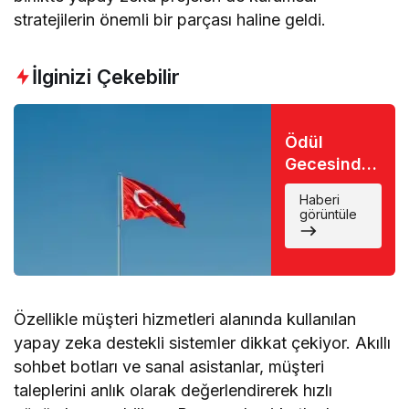
stratejilerin önemli bir parçası haline geldi.
İlginizi Çekebilir
Ödül
Gecesinde
Büyük Şok:
Haberi
Favori İsim
görüntüle
Eli Boş
Döndü
Özellikle müşteri hizmetleri alanında kullanılan
yapay zeka destekli sistemler dikkat çekiyor. Akıllı
sohbet botları ve sanal asistanlar, müşteri
taleplerini anlık olarak değerlendirerek hızlı