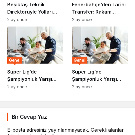
Beşiktaş Teknik
Fenerbahçe’den Tarihi
Direktörüyle Yolları
Transfer: Rakam
Ayırdı
Dudak Uçuklattı
2 ay önce
2 ay önce
Genel
Genel
Süper Lig’de
Süper Lig’de
Şampiyonluk Yarışı
Şampiyonluk Yarışı
Kızışıyor
Kızışıyor
2 ay önce
2 ay önce
Bir Cevap Yaz
E-posta adresiniz yayınlanmayacak.
Gerekli alanlar