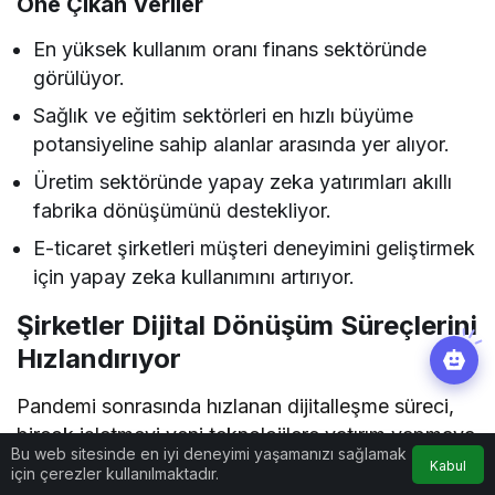
Öne Çıkan Veriler
En yüksek kullanım oranı finans sektöründe
görülüyor.
Sağlık ve eğitim sektörleri en hızlı büyüme
potansiyeline sahip alanlar arasında yer alıyor.
Üretim sektöründe yapay zeka yatırımları akıllı
fabrika dönüşümünü destekliyor.
E-ticaret şirketleri müşteri deneyimini geliştirmek
için yapay zeka kullanımını artırıyor.
Şirketler Dijital Dönüşüm Süreçlerini
Hızlandırıyor
Pandemi sonrasında hızlanan dijitalleşme süreci,
birçok işletmeyi yeni teknolojilere yatırım yapmaya
Bu web sitesinde en iyi deneyimi yaşamanızı sağlamak
yöneltti. Uzaktan çalışma modellerinin
Kabul
için çerezler kullanılmaktadır.
yaygınlaşması, bulut bilişim çözümlerinin gelişmesi