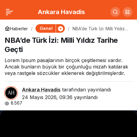
Milli Takım Kadrosu
0
Paylaş
Ankara Havadis
Açıklandı: Sürpriz İsimler
Genel
Haberler
NBA’de Türk İzi: Milli Yıldız
Tarihe Geçti
NBA’de Türk İzi: Milli Yıldız Tarihe
Listede
Geçti
Lorem Ipsum pasajlarının birçok çeşitlemesi vardır.
Ancak bunların büyük bir çoğunluğu mizah katılarak
veya rastgele sözcükler eklenerek değiştirilmişlerdir.
Ankara Havadis
tarafından yayınlandı
24 Mayıs 2026, 09:36
yayınlandı
8.567