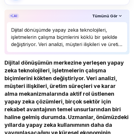
Özet, KAI’ın yapay zekâ desteğiyle oluşturuldu.
Tümünü Gör
AI
Dijital dönüşümde yapay zeka teknolojileri,
işletmelerin çalışma biçimlerini köklü bir şekilde
değiştiriyor. Veri analizi, müşteri ilişkileri ve üretim
süreçlerinde önemli bir rol oynayan yapay zeka,
birçok sektörde rekabet avantajı sağlıyor.
Dijital dönüşümün merkezine yerleşen yapay
Uzmanlar, bu teknolojinin önümüzdeki yıllarda
zeka teknolojileri, işletmelerin çalışma
daha da yaygınlaşarak…
biçimlerini kökten değiştiriyor. Veri analizi,
müşteri ilişkileri, üretim süreçleri ve karar
alma mekanizmalarında aktif rol üstlenen
yapay zeka çözümleri, birçok sektör için
rekabet avantajının temel unsurlarından biri
haline gelmiş durumda. Uzmanlar, önümüzdeki
yıllarda yapay zeka kullanımının daha da
yaygınlaşacağını ve küresel ekonominin