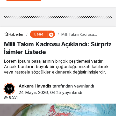
Genel
Haberler
Milli Takım Kadrosu
Açıklandı: Sürpriz İsimler
Milli Takım Kadrosu Açıklandı: Sürpriz
Listede
İsimler Listede
Lorem Ipsum pasajlarının birçok çeşitlemesi vardır.
Ancak bunların büyük bir çoğunluğu mizah katılarak
veya rastgele sözcükler eklenerek değiştirilmişlerdir.
Ankara Havadis
tarafından yayınlandı
24 Mayıs 2026, 04:15
yayınlandı
8.551