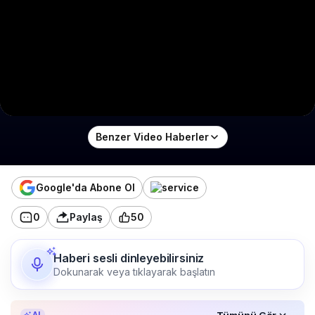
Benzer Video Haberler
Google'da Abone Ol
0
Paylaş
50
Haberi sesli dinleyebilirsiniz
Dokunarak veya tıklayarak başlatın
Özet, KAI’ın yapay zekâ desteğiyle oluşturuldu.
Tümünü Gör
AI