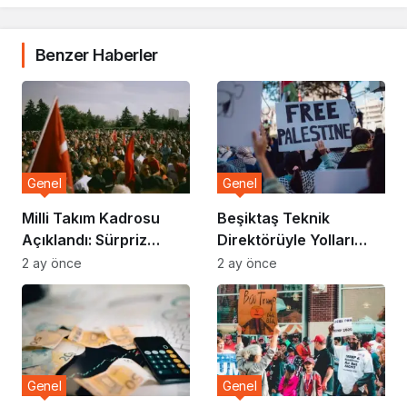
Benzer Haberler
Genel
Genel
Milli Takım Kadrosu
Beşiktaş Teknik
Açıklandı: Sürpriz
Direktörüyle Yolları
İsimler Listede
Ayırdı
2 ay önce
2 ay önce
Genel
Genel