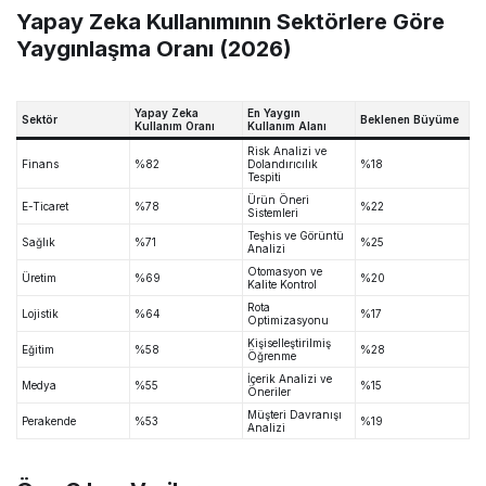
Yapay Zeka Kullanımının Sektörlere Göre
Yaygınlaşma Oranı (2026)
Yapay Zeka
En Yaygın
Sektör
Beklenen Büyüme
Kullanım Oranı
Kullanım Alanı
Risk Analizi ve
Finans
%82
Dolandırıcılık
%18
Tespiti
Ürün Öneri
E-Ticaret
%78
%22
Sistemleri
Teşhis ve Görüntü
Sağlık
%71
%25
Analizi
Otomasyon ve
Üretim
%69
%20
Kalite Kontrol
Rota
Lojistik
%64
%17
Optimizasyonu
Kişiselleştirilmiş
Eğitim
%58
%28
Öğrenme
İçerik Analizi ve
Medya
%55
%15
Öneriler
Müşteri Davranışı
Perakende
%53
%19
Analizi