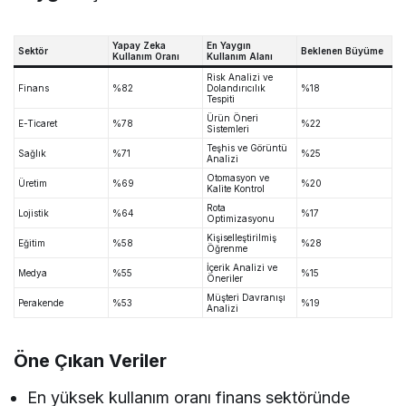
Yapay Zeka
En Yaygın
Sektör
Beklenen Büyüme
Kullanım Oranı
Kullanım Alanı
Risk Analizi ve
Finans
%82
Dolandırıcılık
%18
Tespiti
Ürün Öneri
E-Ticaret
%78
%22
Sistemleri
Teşhis ve Görüntü
Sağlık
%71
%25
Analizi
Otomasyon ve
Üretim
%69
%20
Kalite Kontrol
Rota
Lojistik
%64
%17
Optimizasyonu
Kişiselleştirilmiş
Eğitim
%58
%28
Öğrenme
İçerik Analizi ve
Medya
%55
%15
Öneriler
Müşteri Davranışı
Perakende
%53
%19
Analizi
Öne Çıkan Veriler
En yüksek kullanım oranı finans sektöründe