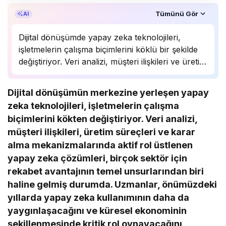
Özet, KAI’ın yapay zekâ desteğiyle oluşturuldu.
Tümünü Gör
AI
Dijital dönüşümde yapay zeka teknolojileri,
işletmelerin çalışma biçimlerini köklü bir şekilde
değiştiriyor. Veri analizi, müşteri ilişkileri ve üretim
süreçlerinde önemli bir rol oynayan yapay zeka,
birçok sektörde rekabet avantajı sağlıyor.
Dijital dönüşümün merkezine yerleşen yapay
Uzmanlar, bu teknolojinin önümüzdeki yıllarda
zeka teknolojileri, işletmelerin çalışma
daha da yaygınlaşarak…
biçimlerini kökten değiştiriyor. Veri analizi,
müşteri ilişkileri, üretim süreçleri ve karar
alma mekanizmalarında aktif rol üstlenen
yapay zeka çözümleri, birçok sektör için
rekabet avantajının temel unsurlarından biri
haline gelmiş durumda. Uzmanlar, önümüzdeki
yıllarda yapay zeka kullanımının daha da
yaygınlaşacağını ve küresel ekonominin
şekillenmesinde kritik rol oynayacağını