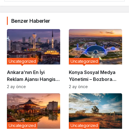
Benzer Haberler
Uncategorized
Uncategorized
Ankara’nın En İyi
Konya Sosyal Medya
Reklam Ajansı Hangisi?
Yönetimi – Bozbora
Markalar Neden
Medya
2 ay önce
2 ay önce
Bozbora Medya’yı
Tercih Ediyor?
Uncategorized
Uncategorized