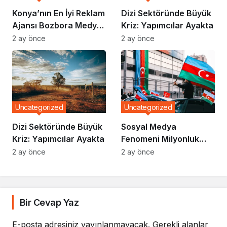
Konya’nın En İyi Reklam
Dizi Sektöründe Büyük
Ajansı Bozbora Medya
Kriz: Yapımcılar Ayakta
Olmaya Devam Ediyor
2 ay önce
2 ay önce
Uncategorized
Uncategorized
Dizi Sektöründe Büyük
Sosyal Medya
Kriz: Yapımcılar Ayakta
Fenomeni Milyonluk
Anlaşma İmzaladı
2 ay önce
2 ay önce
Bir Cevap Yaz
E-posta adresiniz yayınlanmayacak.
Gerekli alanlar