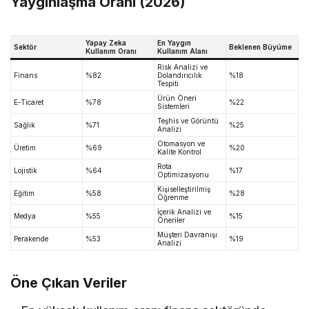
Yaygınlaşma Oranı (2026)
Yapay Zeka
En Yaygın
Sektör
Beklenen Büyüme
Kullanım Oranı
Kullanım Alanı
Risk Analizi ve
Finans
%82
Dolandırıcılık
%18
Tespiti
Ürün Öneri
E-Ticaret
%78
%22
Sistemleri
Teşhis ve Görüntü
Sağlık
%71
%25
Analizi
Otomasyon ve
Üretim
%69
%20
Kalite Kontrol
Rota
Lojistik
%64
%17
Optimizasyonu
Kişiselleştirilmiş
Eğitim
%58
%28
Öğrenme
İçerik Analizi ve
Medya
%55
%15
Öneriler
Müşteri Davranışı
Perakende
%53
%19
Analizi
Öne Çıkan Veriler