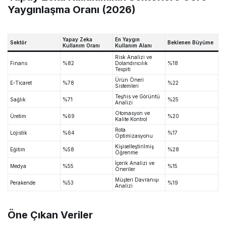
Yaygınlaşma Oranı (2026)
Yapay Zeka
En Yaygın
Sektör
Beklenen Büyüme
Kullanım Oranı
Kullanım Alanı
Risk Analizi ve
Finans
%82
Dolandırıcılık
%18
Tespiti
Ürün Öneri
E-Ticaret
%78
%22
Sistemleri
Teşhis ve Görüntü
Sağlık
%71
%25
Analizi
Otomasyon ve
Üretim
%69
%20
Kalite Kontrol
Rota
Lojistik
%64
%17
Optimizasyonu
Kişiselleştirilmiş
Eğitim
%58
%28
Öğrenme
İçerik Analizi ve
Medya
%55
%15
Öneriler
Müşteri Davranışı
Perakende
%53
%19
Analizi
Öne Çıkan Veriler