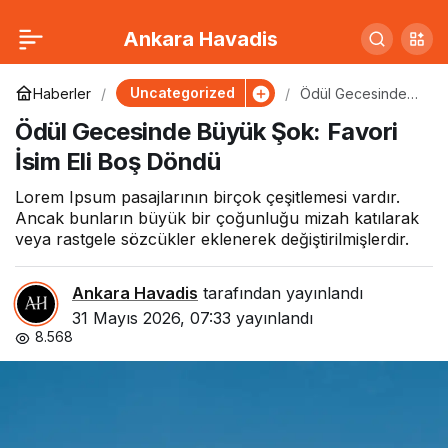
Dizi Sektöründe Büyük
0
Paylaş
Ankara Havadis
Kriz: Yapımcılar Ayakta
Uncategorized
Haberler
Ödül Gecesinde
Büyük Şok: Favori
Ödül Gecesinde Büyük Şok: Favori
İsim Eli Boş Döndü
İsim Eli Boş Döndü
Lorem Ipsum pasajlarının birçok çeşitlemesi vardır.
Ancak bunların büyük bir çoğunluğu mizah katılarak
veya rastgele sözcükler eklenerek değiştirilmişlerdir.
Ankara Havadis
tarafından yayınlandı
31 Mayıs 2026, 07:33
yayınlandı
8.568