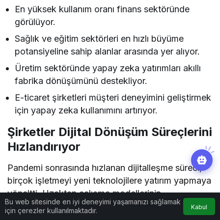
En yüksek kullanım oranı finans sektöründe
görülüyor.
Sağlık ve eğitim sektörleri en hızlı büyüme
potansiyeline sahip alanlar arasında yer alıyor.
Üretim sektöründe yapay zeka yatırımları akıllı
fabrika dönüşümünü destekliyor.
E-ticaret şirketleri müşteri deneyimini geliştirmek
için yapay zeka kullanımını artırıyor.
Şirketler Dijital Dönüşüm Süreçlerini
Hızlandırıyor
Pandemi sonrasında hızlanan dijitalleşme süreci,
birçok işletmeyi yeni teknolojilere yatırım yapmaya
yöneltti. Uzaktan çalışma modellerinin
Bu web sitesinde en iyi deneyimi yaşamanızı sağlamak
yaygınlaşması, bulut bilişim çözümlerinin gelişmesi
Kabul
için çerezler kullanılmaktadır.
ve veri odaklı yönetim anlayışının güçlenmesiyle