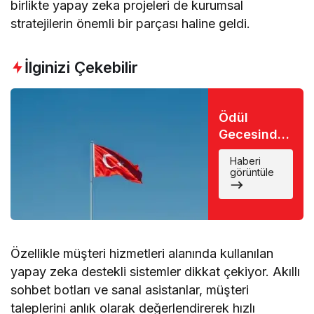
birlikte yapay zeka projeleri de kurumsal
stratejilerin önemli bir parçası haline geldi.
İlginizi Çekebilir
Ödül
Gecesinde
Büyük Şok:
Haberi
Favori İsim
görüntüle
Eli Boş
Döndü
Özellikle müşteri hizmetleri alanında kullanılan
yapay zeka destekli sistemler dikkat çekiyor. Akıllı
sohbet botları ve sanal asistanlar, müşteri
taleplerini anlık olarak değerlendirerek hızlı