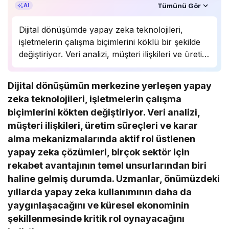
Özet, KAI’ın yapay zekâ desteğiyle oluşturuldu.
Tümünü Gör
AI
Dijital dönüşümde yapay zeka teknolojileri,
işletmelerin çalışma biçimlerini köklü bir şekilde
değiştiriyor. Veri analizi, müşteri ilişkileri ve üretim
süreçlerinde önemli bir rol oynayan yapay zeka,
birçok sektörde rekabet avantajı sağlıyor.
Dijital dönüşümün merkezine yerleşen yapay
Uzmanlar, bu teknolojinin önümüzdeki yıllarda
zeka teknolojileri, işletmelerin çalışma
daha da yaygınlaşarak…
biçimlerini kökten değiştiriyor. Veri analizi,
müşteri ilişkileri, üretim süreçleri ve karar
alma mekanizmalarında aktif rol üstlenen
yapay zeka çözümleri, birçok sektör için
rekabet avantajının temel unsurlarından biri
haline gelmiş durumda. Uzmanlar, önümüzdeki
yıllarda yapay zeka kullanımının daha da
yaygınlaşacağını ve küresel ekonominin
şekillenmesinde kritik rol oynayacağını