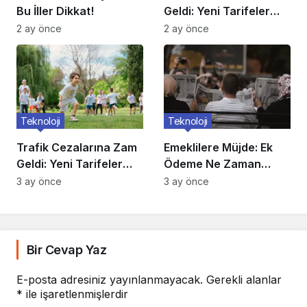
Bu İller Dikkat!
Geldi: Yeni Tarifeler
Belli Oldu
2 ay önce
2 ay önce
Teknoloji
Teknoloji
Trafik Cezalarına Zam
Emeklilere Müjde: Ek
Geldi: Yeni Tarifeler
Ödeme Ne Zaman
Belli Oldu
Yatacak?
3 ay önce
3 ay önce
Bir Cevap Yaz
E-posta adresiniz yayınlanmayacak.
Gerekli alanlar
*
ile işaretlenmişlerdir