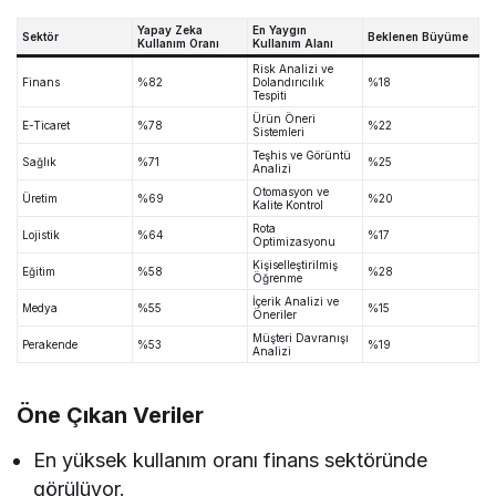
Yapay Zeka
En Yaygın
Sektör
Beklenen Büyüme
Kullanım Oranı
Kullanım Alanı
Risk Analizi ve
Finans
%82
Dolandırıcılık
%18
Tespiti
Ürün Öneri
E-Ticaret
%78
%22
Sistemleri
Teşhis ve Görüntü
Sağlık
%71
%25
Analizi
Otomasyon ve
Üretim
%69
%20
Kalite Kontrol
Rota
Lojistik
%64
%17
Optimizasyonu
Kişiselleştirilmiş
Eğitim
%58
%28
Öğrenme
İçerik Analizi ve
Medya
%55
%15
Öneriler
Müşteri Davranışı
Perakende
%53
%19
Analizi
Öne Çıkan Veriler
En yüksek kullanım oranı finans sektöründe
görülüyor.