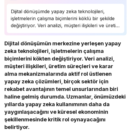
Dijital dönüşümde yapay zeka teknolojileri,
işletmelerin çalışma biçimlerini köklü bir şekilde
değiştiriyor. Veri analizi, müşteri ilişkileri ve üretim
süreçlerinde önemli bir rol oynayan yapay zeka,
birçok sektörde rekabet avantajı sağlıyor.
Dijital dönüşümün merkezine yerleşen yapay
Uzmanlar, bu teknolojinin önümüzdeki yıllarda
zeka teknolojileri, işletmelerin çalışma
daha da yaygınlaşarak…
biçimlerini kökten değiştiriyor. Veri analizi,
müşteri ilişkileri, üretim süreçleri ve karar
alma mekanizmalarında aktif rol üstlenen
yapay zeka çözümleri, birçok sektör için
rekabet avantajının temel unsurlarından biri
haline gelmiş durumda. Uzmanlar, önümüzdeki
yıllarda yapay zeka kullanımının daha da
yaygınlaşacağını ve küresel ekonominin
şekillenmesinde kritik rol oynayacağını
belirtiyor.