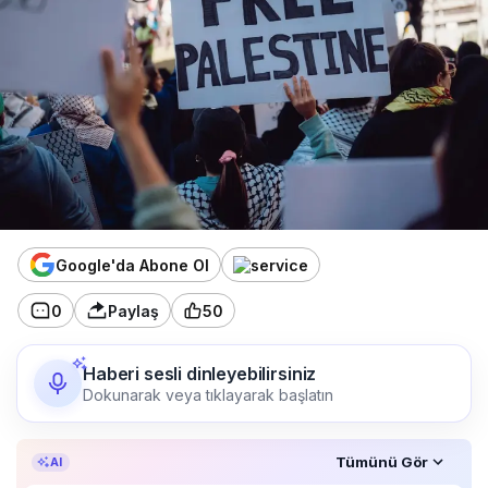
Google'da Abone Ol
0
Paylaş
50
Haberi sesli dinleyebilirsiniz
Dokunarak veya tıklayarak başlatın
Özet, KAI’ın yapay zekâ desteğiyle oluşturuldu.
Tümünü Gör
AI