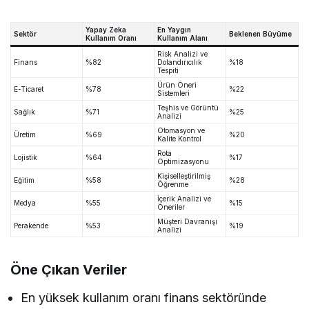
Yapay Zeka
En Yaygın
Sektör
Beklenen Büyüme
Kullanım Oranı
Kullanım Alanı
Risk Analizi ve
Finans
%82
Dolandırıcılık
%18
Tespiti
Ürün Öneri
E-Ticaret
%78
%22
Sistemleri
Teşhis ve Görüntü
Sağlık
%71
%25
Analizi
Otomasyon ve
Üretim
%69
%20
Kalite Kontrol
Rota
Lojistik
%64
%17
Optimizasyonu
Kişiselleştirilmiş
Eğitim
%58
%28
Öğrenme
İçerik Analizi ve
Medya
%55
%15
Öneriler
Müşteri Davranışı
Perakende
%53
%19
Analizi
Öne Çıkan Veriler
En yüksek kullanım oranı finans sektöründe