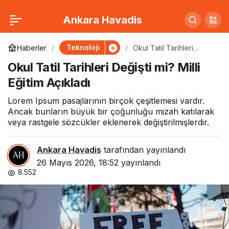
Trafik Cezalarına Zam
0
Paylaş
Ankara Havadis
Geldi: Yeni Tarifeler Belli
Teknoloji
Haberler
Okul Tatil Tarihleri
Değişti mi? Milli Eğitim
Okul Tatil Tarihleri Değişti mi? Milli
Açıkladı
Oldu
Eğitim Açıkladı
Lorem Ipsum pasajlarının birçok çeşitlemesi vardır.
Ancak bunların büyük bir çoğunluğu mizah katılarak
veya rastgele sözcükler eklenerek değiştirilmişlerdir.
Ankara Havadis
tarafından yayınlandı
26 Mayıs 2026, 18:52
yayınlandı
8.552