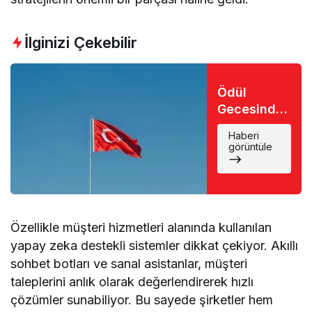
İlginizi Çekebilir
Ödül
Gecesinde
Büyük Şok:
Haberi
Favori İsim
görüntüle
Eli Boş
Döndü
Özellikle müşteri hizmetleri alanında kullanılan
yapay zeka destekli sistemler dikkat çekiyor. Akıllı
sohbet botları ve sanal asistanlar, müşteri
taleplerini anlık olarak değerlendirerek hızlı
çözümler sunabiliyor. Bu sayede şirketler hem