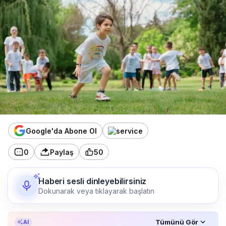
Google'da Abone Ol
0
Paylaş
50
Haberi sesli dinleyebilirsiniz
Dokunarak veya tıklayarak başlatın
Özet, KAI’ın yapay zekâ desteğiyle oluşturuldu.
Tümünü Gör
AI