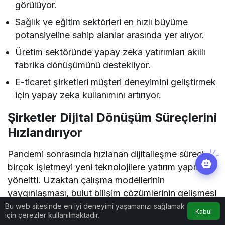
görülüyor.
Sağlık ve eğitim sektörleri en hızlı büyüme
potansiyeline sahip alanlar arasında yer alıyor.
Üretim sektöründe yapay zeka yatırımları akıllı
fabrika dönüşümünü destekliyor.
E-ticaret şirketleri müşteri deneyimini geliştirmek
için yapay zeka kullanımını artırıyor.
Şirketler Dijital Dönüşüm Süreçlerini
Hızlandırıyor
Pandemi sonrasında hızlanan dijitalleşme süreci,
birçok işletmeyi yeni teknolojilere yatırım yapmaya
yöneltti. Uzaktan çalışma modellerinin
yaygınlaşması, bulut bilişim çözümlerinin gelişmesi
ve veri odaklı yönetim anlayışının güçlenmesiyle
Bu web sitesinde en iyi deneyimi yaşamanızı sağlamak
Kabul
için çerezler kullanılmaktadır.
birlikte yapay zeka projeleri de kurumsal