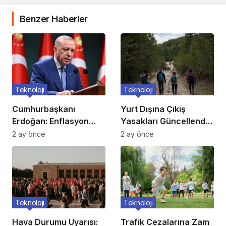
Benzer Haberler
Teknoloji
Teknoloji
Cumhurbaşkanı
Yurt Dışına Çıkış
Erdoğan: Enflasyon
Yasakları Güncellendi:
verileri umutlarımızı
Kimler Etkileniyor?
2 ay önce
2 ay önce
artırdı
Teknoloji
Teknoloji
Hava Durumu Uyarısı:
Trafik Cezalarına Zam