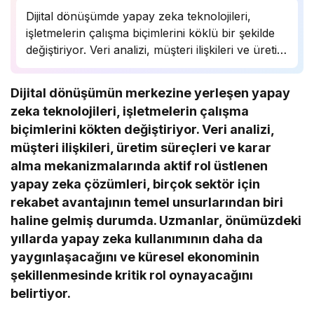
Dijital dönüşümde yapay zeka teknolojileri,
işletmelerin çalışma biçimlerini köklü bir şekilde
değiştiriyor. Veri analizi, müşteri ilişkileri ve üretim
süreçlerinde önemli bir rol oynayan yapay zeka,
birçok sektörde rekabet avantajı sağlıyor.
Dijital dönüşümün merkezine yerleşen yapay
Uzmanlar, bu teknolojinin önümüzdeki yıllarda
zeka teknolojileri, işletmelerin çalışma
daha da yaygınlaşarak…
biçimlerini kökten değiştiriyor. Veri analizi,
müşteri ilişkileri, üretim süreçleri ve karar
alma mekanizmalarında aktif rol üstlenen
yapay zeka çözümleri, birçok sektör için
rekabet avantajının temel unsurlarından biri
haline gelmiş durumda. Uzmanlar, önümüzdeki
yıllarda yapay zeka kullanımının daha da
yaygınlaşacağını ve küresel ekonominin
şekillenmesinde kritik rol oynayacağını
belirtiyor.