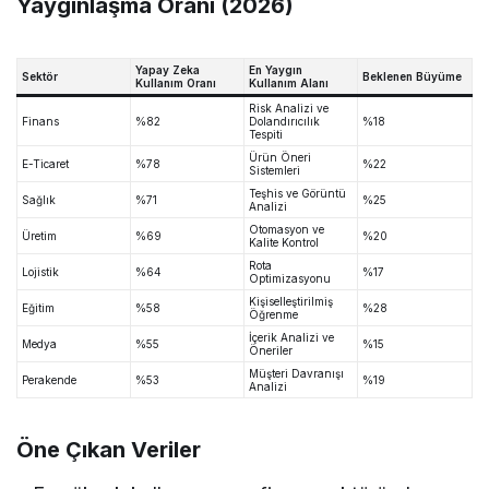
Yaygınlaşma Oranı (2026)
Yapay Zeka
En Yaygın
Sektör
Beklenen Büyüme
Kullanım Oranı
Kullanım Alanı
Risk Analizi ve
Finans
%82
Dolandırıcılık
%18
Tespiti
Ürün Öneri
E-Ticaret
%78
%22
Sistemleri
Teşhis ve Görüntü
Sağlık
%71
%25
Analizi
Otomasyon ve
Üretim
%69
%20
Kalite Kontrol
Rota
Lojistik
%64
%17
Optimizasyonu
Kişiselleştirilmiş
Eğitim
%58
%28
Öğrenme
İçerik Analizi ve
Medya
%55
%15
Öneriler
Müşteri Davranışı
Perakende
%53
%19
Analizi
Öne Çıkan Veriler