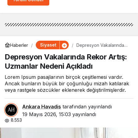
Siyaset
Haberler
Depresyon Vakalarında
Rekor Artış: Uzmanlar
Depresyon Vakalarında Rekor Artış:
Nedeni Açıkladı
Uzmanlar Nedeni Açıkladı
Lorem Ipsum pasajlarının birçok çeşitlemesi vardır.
Ancak bunların büyük bir çoğunluğu mizah katılarak
veya rastgele sözcükler eklenerek değiştirilmişlerdir.
Ankara Havadis
tarafından yayınlandı
19 Mayıs 2026, 15:03
yayınlandı
8.553