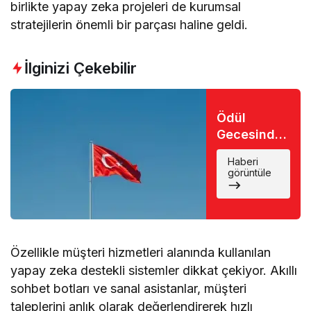
birlikte yapay zeka projeleri de kurumsal
stratejilerin önemli bir parçası haline geldi.
İlginizi Çekebilir
Ödül
Gecesinde
Büyük Şok:
Haberi
Favori İsim
görüntüle
Eli Boş
Döndü
Özellikle müşteri hizmetleri alanında kullanılan
yapay zeka destekli sistemler dikkat çekiyor. Akıllı
sohbet botları ve sanal asistanlar, müşteri
taleplerini anlık olarak değerlendirerek hızlı