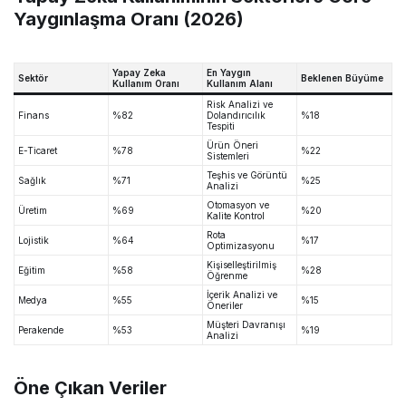
Yaygınlaşma Oranı (2026)
Yapay Zeka
En Yaygın
Sektör
Beklenen Büyüme
Kullanım Oranı
Kullanım Alanı
Risk Analizi ve
Finans
%82
Dolandırıcılık
%18
Tespiti
Ürün Öneri
E-Ticaret
%78
%22
Sistemleri
Teşhis ve Görüntü
Sağlık
%71
%25
Analizi
Otomasyon ve
Üretim
%69
%20
Kalite Kontrol
Rota
Lojistik
%64
%17
Optimizasyonu
Kişiselleştirilmiş
Eğitim
%58
%28
Öğrenme
İçerik Analizi ve
Medya
%55
%15
Öneriler
Müşteri Davranışı
Perakende
%53
%19
Analizi
Öne Çıkan Veriler