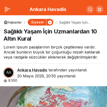
Depresyon Vakalarında
0
Paylaş
Ankara Havadis
Rekor Artış: Uzmanlar
Siyaset
Haberler
Sağlıklı Yaşam İçin
Uzmanlardan 10 Altın Kural
Sağlıklı Yaşam İçin Uzmanlardan 10
Nedeni Açıkladı
Altın Kural
Lorem Ipsum pasajlarının birçok çeşitlemesi vardır.
Ancak bunların büyük bir çoğunluğu mizah katılarak
veya rastgele sözcükler eklenerek değiştirilmişlerdir.
Ankara Havadis
tarafından yayınlandı
20 Mayıs 2026, 20:55
yayınlandı
8.550