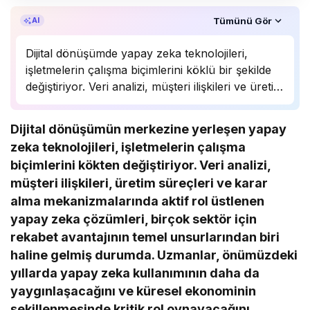
Özet, KAI’ın yapay zekâ desteğiyle oluşturuldu.
Tümünü Gör
AI
Dijital dönüşümde yapay zeka teknolojileri,
işletmelerin çalışma biçimlerini köklü bir şekilde
değiştiriyor. Veri analizi, müşteri ilişkileri ve üretim
süreçlerinde önemli bir rol oynayan yapay zeka,
birçok sektörde rekabet avantajı sağlıyor.
Dijital dönüşümün merkezine yerleşen yapay
Uzmanlar, bu teknolojinin önümüzdeki yıllarda
zeka teknolojileri, işletmelerin çalışma
daha da yaygınlaşarak…
biçimlerini kökten değiştiriyor. Veri analizi,
müşteri ilişkileri, üretim süreçleri ve karar
alma mekanizmalarında aktif rol üstlenen
yapay zeka çözümleri, birçok sektör için
rekabet avantajının temel unsurlarından biri
haline gelmiş durumda. Uzmanlar, önümüzdeki
yıllarda yapay zeka kullanımının daha da
yaygınlaşacağını ve küresel ekonominin
şekillenmesinde kritik rol oynayacağını