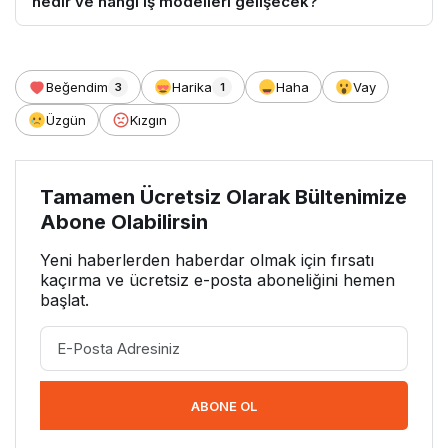
nedir ve hangi iş modelleri gelişecek?
Beğendim
Harika
Haha
Vay
3
1
Üzgün
Kızgın
Tamamen Ücretsiz Olarak Bültenimize
Abone Olabilirsin
Yeni haberlerden haberdar olmak için fırsatı
kaçırma ve ücretsiz e-posta aboneliğini hemen
başlat.
ABONE OL