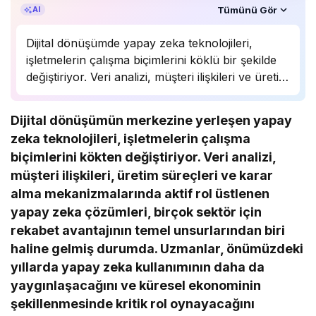
Özet, KAI’ın yapay zekâ desteğiyle oluşturuldu.
Tümünü Gör
AI
Dijital dönüşümde yapay zeka teknolojileri,
işletmelerin çalışma biçimlerini köklü bir şekilde
değiştiriyor. Veri analizi, müşteri ilişkileri ve üretim
süreçlerinde önemli bir rol oynayan yapay zeka,
birçok sektörde rekabet avantajı sağlıyor.
Dijital dönüşümün merkezine yerleşen yapay
Uzmanlar, bu teknolojinin önümüzdeki yıllarda
zeka teknolojileri, işletmelerin çalışma
daha da yaygınlaşarak…
biçimlerini kökten değiştiriyor. Veri analizi,
müşteri ilişkileri, üretim süreçleri ve karar
alma mekanizmalarında aktif rol üstlenen
yapay zeka çözümleri, birçok sektör için
rekabet avantajının temel unsurlarından biri
haline gelmiş durumda. Uzmanlar, önümüzdeki
yıllarda yapay zeka kullanımının daha da
yaygınlaşacağını ve küresel ekonominin
şekillenmesinde kritik rol oynayacağını