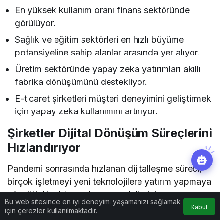
En yüksek kullanım oranı finans sektöründe
görülüyor.
Sağlık ve eğitim sektörleri en hızlı büyüme
potansiyeline sahip alanlar arasında yer alıyor.
Üretim sektöründe yapay zeka yatırımları akıllı
fabrika dönüşümünü destekliyor.
E-ticaret şirketleri müşteri deneyimini geliştirmek
için yapay zeka kullanımını artırıyor.
Şirketler Dijital Dönüşüm Süreçlerini
Hızlandırıyor
Pandemi sonrasında hızlanan dijitalleşme süreci,
birçok işletmeyi yeni teknolojilere yatırım yapmaya
yöneltti. Uzaktan çalışma modellerinin
Bu web sitesinde en iyi deneyimi yaşamanızı sağlamak
yaygınlaşması, bulut bilişim çözümlerinin gelişmesi
Kabul
için çerezler kullanılmaktadır.
ve veri odaklı yönetim anlayışının güçlenmesiyle