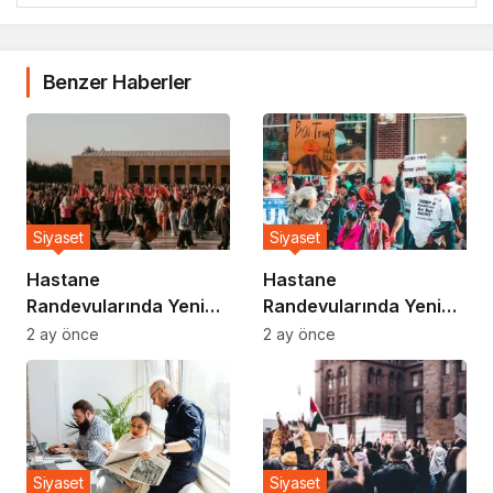
Benzer Haberler
Siyaset
Siyaset
Hastane
Hastane
Randevularında Yeni
Randevularında Yeni
Sistem Devreye Girdi
Sistem Devreye Girdi
2 ay önce
2 ay önce
Siyaset
Siyaset