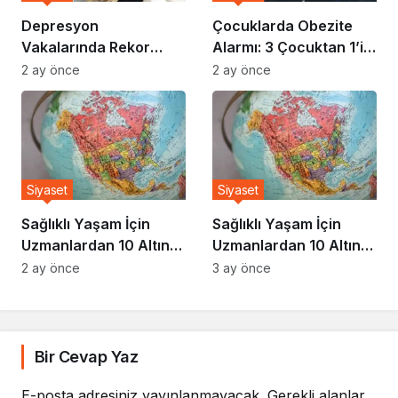
Depresyon
Çocuklarda Obezite
Vakalarında Rekor
Alarmı: 3 Çocuktan 1’i
Artış: Uzmanlar Nedeni
Risk Altında
2 ay önce
2 ay önce
Açıkladı
Siyaset
Siyaset
Sağlıklı Yaşam İçin
Sağlıklı Yaşam İçin
Uzmanlardan 10 Altın
Uzmanlardan 10 Altın
Kural
Kural
2 ay önce
3 ay önce
Bir Cevap Yaz
E-posta adresiniz yayınlanmayacak.
Gerekli alanlar