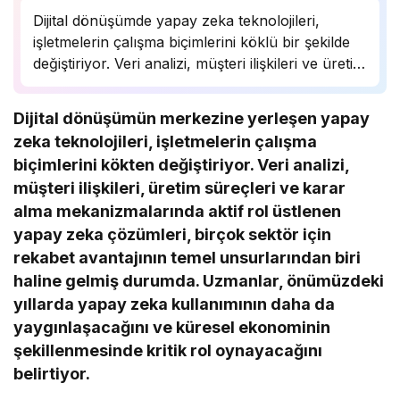
Dijital dönüşümde yapay zeka teknolojileri,
işletmelerin çalışma biçimlerini köklü bir şekilde
değiştiriyor. Veri analizi, müşteri ilişkileri ve üretim
süreçlerinde önemli bir rol oynayan yapay zeka,
birçok sektörde rekabet avantajı sağlıyor.
Dijital dönüşümün merkezine yerleşen yapay
Uzmanlar, bu teknolojinin önümüzdeki yıllarda
zeka teknolojileri, işletmelerin çalışma
daha da yaygınlaşarak…
biçimlerini kökten değiştiriyor. Veri analizi,
müşteri ilişkileri, üretim süreçleri ve karar
alma mekanizmalarında aktif rol üstlenen
yapay zeka çözümleri, birçok sektör için
rekabet avantajının temel unsurlarından biri
haline gelmiş durumda. Uzmanlar, önümüzdeki
yıllarda yapay zeka kullanımının daha da
yaygınlaşacağını ve küresel ekonominin
şekillenmesinde kritik rol oynayacağını
belirtiyor.