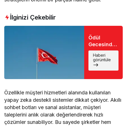
İlginizi Çekebilir
Ödül
Gecesinde
Büyük Şok:
Haberi
Favori İsim
görüntüle
Eli Boş
Döndü
Özellikle müşteri hizmetleri alanında kullanılan
yapay zeka destekli sistemler dikkat çekiyor. Akıllı
sohbet botları ve sanal asistanlar, müşteri
taleplerini anlık olarak değerlendirerek hızlı
çözümler sunabiliyor. Bu sayede şirketler hem