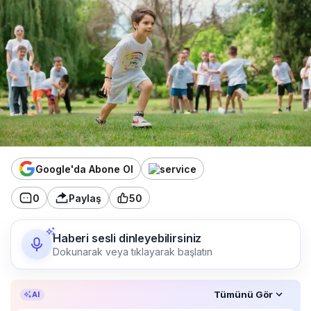
Google'da Abone Ol
0
Paylaş
50
Haberi sesli dinleyebilirsiniz
Dokunarak veya tıklayarak başlatın
Özet, KAI’ın yapay zekâ desteğiyle oluşturuldu.
Tümünü Gör
AI