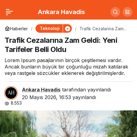
Hava Durumu Uyarısı:
0
Paylaş
Ankara Havadis
Bu İller Dikkat!
Teknoloji
Haberler
Trafik Cezalarına Zam
Geldi: Yeni Tarifeler Belli
Trafik Cezalarına Zam Geldi: Yeni
Oldu
Tarifeler Belli Oldu
Lorem Ipsum pasajlarının birçok çeşitlemesi vardır.
Ancak bunların büyük bir çoğunluğu mizah katılarak
veya rastgele sözcükler eklenerek değiştirilmişlerdir.
Ankara Havadis
tarafından yayınlandı
20 Mayıs 2026, 16:53
yayınlandı
8.553