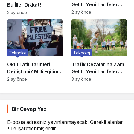
Geldi: Yeni Tarifeler
Bu İller Dikkat!
Belli Oldu
2 ay önce
2 ay önce
Teknoloji
Teknoloji
Trafik Cezalarına Zam
Okul Tatil Tarihleri
Geldi: Yeni Tarifeler
Değişti mi? Milli Eğitim
Belli Oldu
Açıkladı
3 ay önce
2 ay önce
Bir Cevap Yaz
E-posta adresiniz yayınlanmayacak.
Gerekli alanlar
*
ile işaretlenmişlerdir