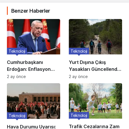
Benzer Haberler
Teknoloji
Teknoloji
Cumhurbaşkanı
Yurt Dışına Çıkış
Erdoğan: Enflasyon
Yasakları Güncellendi:
verileri umutlarımızı
Kimler Etkileniyor?
2 ay önce
2 ay önce
artırdı
Teknoloji
Teknoloji
Trafik Cezalarına Zam
Hava Durumu Uyarısı: