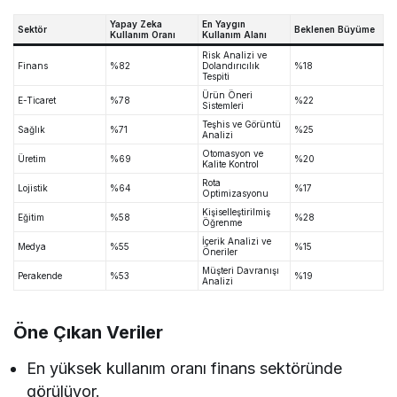
Yapay Zeka
En Yaygın
Sektör
Beklenen Büyüme
Kullanım Oranı
Kullanım Alanı
Risk Analizi ve
Finans
%82
Dolandırıcılık
%18
Tespiti
Ürün Öneri
E-Ticaret
%78
%22
Sistemleri
Teşhis ve Görüntü
Sağlık
%71
%25
Analizi
Otomasyon ve
Üretim
%69
%20
Kalite Kontrol
Rota
Lojistik
%64
%17
Optimizasyonu
Kişiselleştirilmiş
Eğitim
%58
%28
Öğrenme
İçerik Analizi ve
Medya
%55
%15
Öneriler
Müşteri Davranışı
Perakende
%53
%19
Analizi
Öne Çıkan Veriler
En yüksek kullanım oranı finans sektöründe
görülüyor.